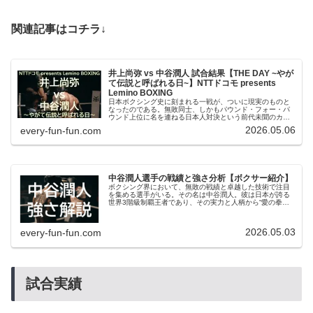
関連記事はコチラ↓
井上尚弥 vs 中谷潤人 試合結果【THE DAY ~やが
て伝説と呼ばれる日~】NTTドコモ presents
Lemino BOXING
日本ボクシング史に刻まれる一戦が、ついに現実のものと
なったのである。無敗同士、しかもパウンド・フォー・パ
ウンド上位に名を連ねる日本人対決という前代未聞のカー
ド。東京ドームを舞台に繰り広げられたこの戦いは、単な
2026.05.06
every-fun-fun.com
るタイトルマッチではなく、現代ボクシングの頂点を決め
る戦いと呼ぶにふさわしいものだったのである。会場の熱
気、入場の演出、そしてゴングが鳴るまでの張り詰めた空
気。そのすべてが特別であり、まさに歴史的瞬間の連続だ
った。本記事では、この一戦を徹底的に振り返り、技術・
戦術・心理戦のすべてを掘り下げていく。
中谷潤人選手の戦績と強さ分析【ボクサー紹介】
ボクシング界において、無敗の戦績と卓越した技術で注目
を集める選手がいる。​その名は中谷潤人。​彼は日本が誇る
世界3階級制覇王者であり、その実力と人柄から“愛の拳
士”と称されている。​本記事では、中谷潤人のプロフィール
から戦績、ファイトスタイルに至るまで、彼の魅力を余す
ことなく紹介する。
2026.05.03
every-fun-fun.com
試合実績