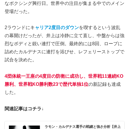
なボクシング興行日。世界中の注目が集まる中でのメイン
登場だった。
2ラウンドにキ
ャリア2度目のダウン
を喫するという波乱
の幕開けだったが、井上は冷静に立て直し、中盤からは強
烈なボディと鋭い連打で圧倒。最終的には8回、ロープに
詰めたカルデナスに連打を浴びせ、レフェリーストップで
試合を決めた。
4団体統一王座の4度目の防衛に成功
し、
世界戦11連続KO
勝利、世界戦KO勝利数23で歴代単独1位
の新記録も達成
した。
関連記事はコチラ↓
ラモン・カルデナス選手の戦績と強さ分析【井上