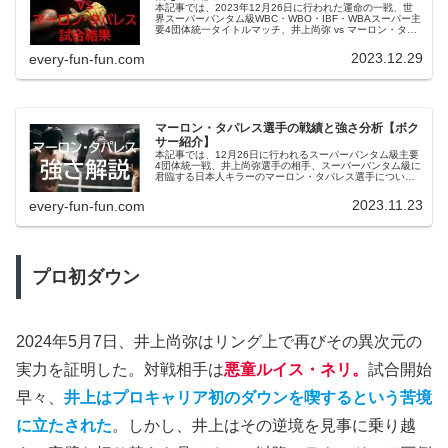
本記事では、2023年12月26日に行われた運命の一戦、世
界スーパーバンタム級WBC・WBO・IBF・WBAスーパー主
要4団体統一タイトルマッチ、井上尚弥 vs マーロン・タパ
レスの試合結果を詳しくレビューしていく。この試合は、
ボクシング界の注目を一身に集め、多くのファンが心待ち
2023.12.29
every-fun-fun.com
にしていた一戦であった。井上尚弥の圧倒的なパフォーマ
ンスと、タパレスの粘り強い戦いぶりがどのように展開さ
れたのか、試合の詳細を振り返りながら、その結果につい
て深掘りしていこうと思う。
マーロン・タパレス選手の戦績と強さ分析【ボク
サー紹介】
本記事では、12月26日に行われるスーパーバンタム級主要
4団体統一戦、井上尚弥選手の相手、スーパーバンタム級に
君臨する日本人キラーのマーロン・タパレス選手につい
て、戦績やファイトスタイル、特徴など、タパレスのその
強さについて解説していきます。
2023.11.23
every-fun-fun.com
プロ初ダウン
2024年5月7日、井上尚弥はリング上で再びその異次元の
実力を証明した。対戦相手は
悪童ルイス・ネリ。
試合開始
早々、
井上はプロキャリア初のダウンを喫するという苦境
に立たされた
。しかし、井上はその逆境を見事に乗り越