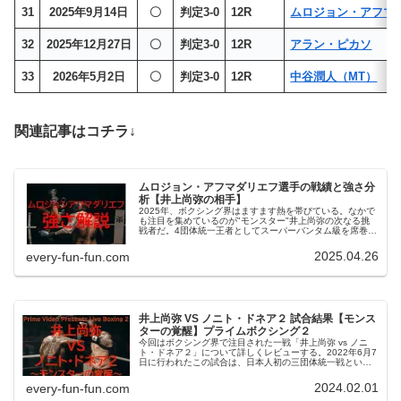
31
2025年9月14日
〇
判定3-0
12R
ムロジョン・アフマ
32
2025年12月27日
〇
判定3-0
12R
アラン・ピカソ
33
2026年5月2日
〇
判定3-0
12R
中谷潤人（MT）
関連記事はコチラ↓
ムロジョン・アフマダリエフ選手の戦績と強さ分
析【井上尚弥の相手】
2025年、ボクシング界はますます熱を帯びている。なかで
も注目を集めているのが"モンスター"井上尚弥の次なる挑
戦者だ。4団体統一王者としてスーパーバンタム級を席巻す
る井上尚弥に、真っ向から挑む戦士がいる。それがウズベ
キスタンの"ハイテク・パワーボクサー"、ムロジョン・ア
2025.04.26
every-fun-fun.com
フマダリエフである。今回の記事では、アフマダリエフの
生い立ちからプロキャリア、ファイトスタイルまでを徹底
解説する。ぜひ最後まで読み進めてほしい。
井上尚弥 VS ノニト・ドネア２ 試合結果【モンス
ターの覚醒】プライムボクシング２
今回はボクシング界で注目された一戦「井上尚弥 vs ノニ
ト・ドネア２」について詳しくレビューする。2022年6月7
日に行われたこの試合は、日本人初の三団体統一戦という
大きな意味を持ち、多くのファンが注目した試合だった。
井上尚弥の圧倒的なパフォーマンスと、その舞台裏にあた
2024.02.01
every-fun-fun.com
る出来事について掘り下げていこう。