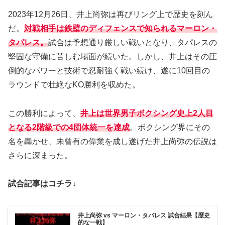
2023年12月26日、井上尚弥は再びリング上で歴史を刻ん
だ。
対戦相手は鉄壁のディフェンスで知られるマーロン・
タパレス。
試合は予想通り厳しい戦いとなり、タパレスの
堅固な守備に苦しむ場面が続いた。しかし、井上はその圧
倒的なパワーと技術で忍耐強く戦い続け、遂に10回目の
ラウンドで壮絶なKO勝利を収めた。
この勝利によって、
井上は世界男子ボクシング史上2人目
となる2階級での4団体統一を達成
。ボクシング界にその
名を轟かせ、未曾有の偉業を成し遂げた井上尚弥の伝説は
さらに深まった。
試合記事はコチラ↓
井上尚弥 vs マーロン・タパレス 試合結果【歴史
的な一戦】