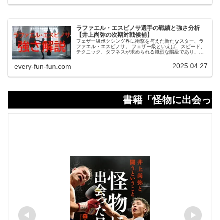
フィールから戦績、ファイトスタイルまで徹底解剖する。
ボクシングファン必見の内容となっているので、ぜひ最後
まで読んでほしい。
ラファエル・エスピノサ選手の戦績と強さ分析
【井上尚弥の次期対戦候補】
フェザー級ボクシング界に衝撃を与えた新たなスター、ラ
ファエル・エスピノサ。 フェザー級といえば、スピード、
テクニック、タフネスが求められる熾烈な階級であり、世
界中に数々の名選手を輩出してきた。 そんな中、突如現れ
たラファエル・エスピノサは、異次元のフィジカルと堅実
2025.04.27
every-fun-fun.com
なボクシングスキルで注目を集めた。 今回は、今後フェザ
ー級の勢力図を大きく塗り替える可能性を秘めたエスピノ
サについて徹底的に紹介する。
書籍「怪物に出会った日 井上尚弥と