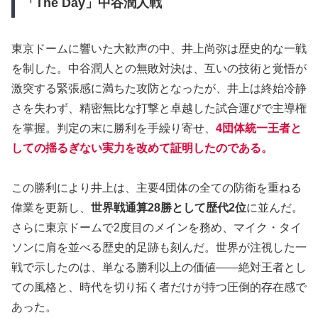
「The Day」中谷潤人戦
東京ドームに響いた大歓声の中、井上尚弥は歴史的な一戦
を制した。中谷潤人との無敗対決は、互いの技術と覚悟が
激突する緊張感に満ちた攻防となったが、井上は終始冷静
さを失わず、精密無比な打撃と卓越した試合運びで主導権
を掌握。判定の末に勝利を手繰り寄せ、
4団体統一王者と
しての揺るぎない実力を改めて証明したのである。
この勝利により井上は、主要4団体の全ての防衛を重ねる
偉業を更新し、
世界戦通算28勝として歴代2位
に並んだ。
さらに東京ドームで2度目のメインを務め、マイク・タイ
ソンに肩を並べる歴史的足跡も刻んだ。世界が注視した一
戦で示したのは、単なる勝利以上の価値――絶対王者とし
ての風格と、時代を切り拓く者だけが持つ圧倒的存在感で
あった。