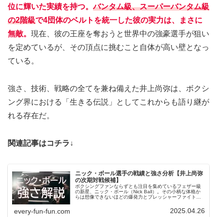
位に輝いた実績を持つ。
バンタム級、スーパーバンタム級
の2階級
で4団体のベルトを統一した彼の実力は、まさに
無敵。
現在、彼の王座を奪おうと世界中の強豪選手が狙い
を定めているが、その頂点に挑むこと自体が高い壁となっ
ている。
強さ、技術、戦略の全てを兼ね備えた井上尚弥は、ボクシ
ング界における「生きる伝説」としてこれからも語り継が
れる存在だ。
関連記事はコチラ↓
ニック・ボール選手の戦績と強さ分析【井上尚弥
の次期対戦候補】
ボクシングファンならずとも注目を集めているフェザー級
の新星、ニック・ボール（Nick Ball）。その小柄な体格か
らは想像できないほどの爆発力とプレッシャーファイト
で、多くの強豪を圧倒してきた。今後は、日本が誇るモン
スター、井上尚弥との対戦も噂されており、ますます注目
2025.04.26
every-fun-fun.com
度が高まっている。この記事では、ニック・ボールのプロ