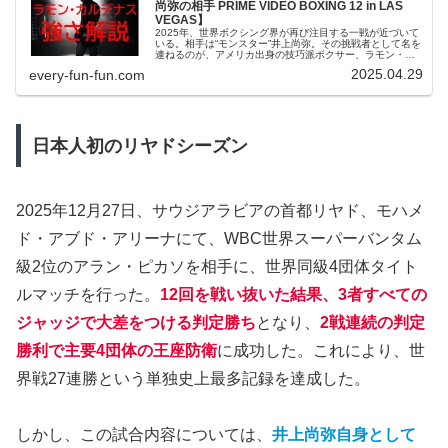
尚弥の相手 PRIME VIDEO BOXING 12 in LAS
VEGAS】
2025年、世界ボクシング界が再び注目する一戦が近づいて
いる。相手は“モンスター”井上尚弥。その挑戦者として名を
連ねるのが、アメリカ出身の技巧派ボクサー、ラモン・カ
ルデナスである。この記事では、カルデナスのプロフィー
2025.04.29
every-fun-fun.com
ルからファイトスタイル、そして井上戦に向けた注目ポイ
ントまでを徹底的に掘り下げて紹介していく。検索される
頻度の高いキーワードを意識しながら、井上尚弥との対戦
がどうなるのかを考察する。
日本人初のリヤドシーズン
2025年12月27日、サウジアラビアの首都リヤド、モハメ
ド・アブド・アリーナにて、WBC世界スーパーバンタム
級2位のアラン・ピカソを相手に、世界同級4団体タイト
ルマッチを行った。
12回を戦い抜いた結果、3者すべての
ジャッジで大差をつける判定勝ち
となり、
2戦連続の判定
勝利で主要4団体の王座防衛
に成功した。これにより、世
界戦27連勝という単独史上最多記録を達成した。
しかし、この試合内容については、
井上尚弥自身として