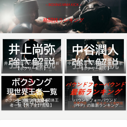
～BOXING MMA KICK～
格闘技ランキング
井上尚弥選手の戦績と強さ分析
中谷潤人選手の戦績と強さ分析
【ボクサー紹介】
【ボクサー紹介】
ボクシング現世界主要4団体王
パウンドフォーパウンド
者一覧【男子全17階級】
（PFP）の最新ランキング
「ザ・リング」・「ESPN」を
紹介