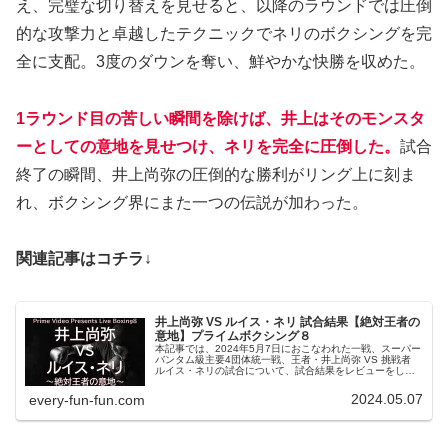
え、完璧な切り替えを見せると、以降のラウンドでは圧倒
的な攻撃力と卓越したテクニックでネリのボクシングを完
全に支配。3度のダウンを奪い、鮮やかな快勝を収めた。
1ラウンド目の苦しい瞬間を除けば、井上はそのモンスタ
ーとしての意地を見せつけ、ネリを完全に圧倒した。
試合
終了の瞬間、井上尚弥の圧倒的な勝利がリング上に刻ま
れ、ボクシング界にまた一つの伝説が加わった。
関連記事はコチラ↓
井上尚弥 VS ルイス・ネリ 試合結果【絶対王者の
意地】プライムボクシング８
本記事では、2024年5月7日におこなわれた一戦、スーパー
バンタム級主要4団体統一戦、王者・井上尚弥 VS 挑戦者
ルイス・ネリの試合について、試合結果をレビューをして
いきます。この試合は井上尚弥にとって4団体統一王者とし
ての初防衛戦であり、勝てば日本人としても初めての快挙
2024.05.07
every-fun-fun.com
となる一戦でした。