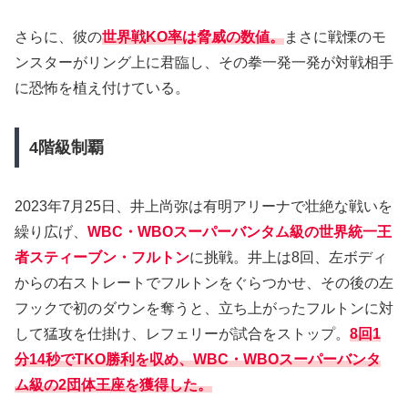
さらに、彼の
世界戦KO率は脅威の数値。
まさに戦慄のモ
ンスターがリング上に君臨し、その拳一発一発が対戦相手
に恐怖を植え付けている。
4階級制覇
2023年7月25日、井上尚弥は有明アリーナで壮絶な戦いを
繰り広げ、
WBC・WBOスーパーバンタム級の世界統一王
者スティーブン・フルトン
に挑戦。井上は8回、左ボディ
からの右ストレートでフルトンをぐらつかせ、その後の左
フックで初のダウンを奪うと、立ち上がったフルトンに対
して猛攻を仕掛け、レフェリーが試合をストップ。
8回1
分14秒でTKO勝利を収め、WBC・WBOスーパーバンタ
ム級の2団体王座を獲得した。