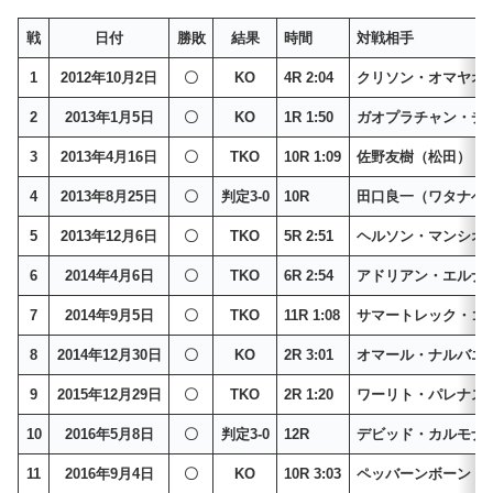
戦
日付
勝敗
結果
時間
対戦相手
1
2012年10月2日
〇
KO
4R 2:04
クリソン・オマヤオ
2
2013年1月5日
〇
KO
1R 1:50
ガオプラチャン・チ
3
2013年4月16日
〇
TKO
10R 1:09
佐野友樹（松田）
4
2013年8月25日
〇
判定3-0
10R
田口良一（ワタナベ
5
2013年12月6日
〇
TKO
5R 2:51
ヘルソン・マンシオ
6
2014年4月6日
〇
TKO
6R 2:54
アドリアン・エルナ
7
2014年9月5日
〇
TKO
11R 1:08
サマートレック・ゴ
8
2014年12月30日
〇
KO
2R 3:01
オマール・ナルバエ
9
2015年12月29日
〇
TKO
2R 1:20
ワーリト・パレナス
10
2016年5月8日
〇
判定3-0
12R
デビッド・カルモナ
11
2016年9月4日
〇
KO
10R 3:03
ペッバーンボーン・