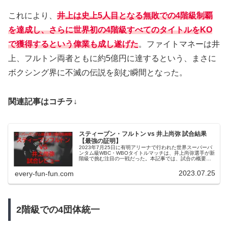
これにより、
井上は史上5人目となる無敗での4階級制覇
を達成し、さらに世界初の4階級すべてのタイトルをKO
で獲得するという偉業も成し遂げた
。ファイトマネーは井
上、フルトン両者ともに約5億円に達するという、まさに
ボクシング界に不滅の伝説を刻む瞬間となった。
関連記事はコチラ↓
スティーブン・フルトン vs 井上尚弥 試合結果
【最強の証明】
2023年7月25日に有明アリーナで行われた世界スーパーバ
ンタム級WBC・WBOタイトルマッチは、井上尚弥選手が新
階級で挑む注目の一戦だった。本記事では、試合の概要と
両者のプロフィール、ファイトスタイル、試合の見どころ
やターニングポイントを詳細に振り返り、試合結果を踏ま
2023.07.25
every-fun-fun.com
えた今後の展望についても考察する。井上尚弥選手とステ
ィーブン・フルトン選手の見応えある戦いを、ぜひお楽し
みください。
2階級での4団体統一