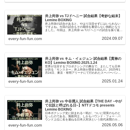
井上尚弥 vs TJドヘニー 試合結果【奇妙な結末】
Lemino BOXING
井上尚弥の試合があると、やはり注目せずにはいられない
ですよね。今回の試合もその期待を裏切らない熱戦となり
ました。今回は、井上尚弥 vs TJドヘニーの試合を振り返
り、両者のファイトスタイルや試合のポイント、そして今
後の動向について徹底レビューします。最後までお付き合
2024.09.07
every-fun-fun.com
いください。
井上尚弥 vs キム・イェジュン 試合結果【貫禄の
KO】Lemino BOXING 2025.1.24
世界が注目するプロボクシングの舞台で、またしても日本
が誇る「モンスター」井上尚弥が歴史を刻んだ。2025年1
月24日、東京・有明アリーナにて行われたスーパーバンタ
ム級4団体統一戦。井上は代役挑戦者のキム・イェジュンを
わずか4回でKOし、スーパーバンタム級の絶対王者として
2025.01.24
every-fun-fun.com
の圧倒的な存在感を見せつけた。この試合を通じて、改め
て彼の強さ、そして次なるステージへの期待感が膨らむ結
果となった。
井上尚弥 vs 中谷潤人 試合結果【THE DAY ~やが
て伝説と呼ばれる日~】NTTドコモ presents
Lemino BOXING
日本ボクシング史に刻まれる一戦が、ついに現実のものと
なったのである。無敗同士、しかもパウンド・フォー・パ
ウンド上位に名を連ねる日本人対決という前代未聞のカー
ド。東京ドームを舞台に繰り広げられたこの戦いは、単な
2026.05.06
every-fun-fun.com
るタイトルマッチではなく、現代ボクシングの頂点を決め
る戦いと呼ぶにふさわしいものだったのである。会場の熱