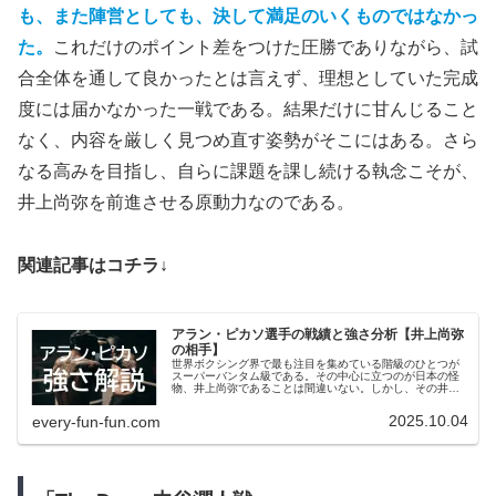
も、また陣営としても、決して満足のいくものではなかっ
た。
これだけのポイント差をつけた圧勝でありながら、試
合全体を通して良かったとは言えず、理想としていた完成
度には届かなかった一戦である。結果だけに甘んじること
なく、内容を厳しく見つめ直す姿勢がそこにはある。さら
なる高みを目指し、自らに課題を課し続ける執念こそが、
井上尚弥を前進させる原動力なのである。
関連記事はコチラ↓
アラン・ピカソ選手の戦績と強さ分析【井上尚弥
の相手】
世界ボクシング界で最も注目を集めている階級のひとつが
スーパーバンタム級である。その中心に立つのが日本の怪
物、井上尚弥であることは間違いない。しかし、その井上
の前に立ちはだかる可能性を秘めた男がいる。名をアラ
ン・ピカソ。メキシコシティ出身のこの若きファイター
2025.10.04
every-fun-fun.com
は、無敗記録を維持しながら世界の舞台に迫ってきてい
る。今回の記事ではアラン・ピカソのプロフィール、戦
績、試合内容、そしてファイトスタイルに深く切り込んで
いく。彼がいかにしてランキング上位に駆け上がり、世界
に挑戦しようとしているのか。その全貌を徹底的に明らか
にする。