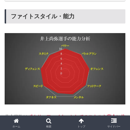
気、入場の演出、そしてゴングが鳴るまでの張り詰めた空
気。そのすべてが特別であり、まさに歴史的瞬間の連続だ
った。本記事では、この一戦を徹底的に振り返り、技術・
戦術・心理戦のすべてを掘り下げていく。
ファイトスタイル・能力
井上尚弥は
ボクサーファイターとしてのスキルを完全に体
現し、右オーソドックススタイルでリングに君臨してい
ホーム
検索
トップ
サイドバー