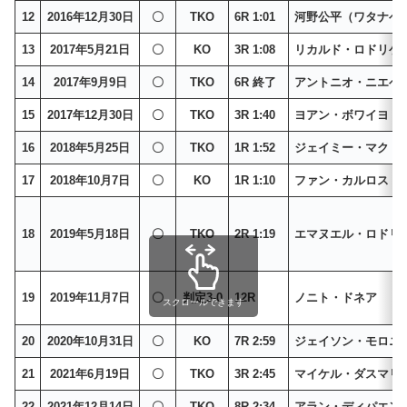
12
2016年12月30日
〇
TKO
6R 1:01
河野公平（ワタナベ
13
2017年5月21日
〇
KO
3R 1:08
リカルド・ロドリゲ
14
2017年9月9日
〇
TKO
6R 終了
アントニオ・ニエベ
15
2017年12月30日
〇
TKO
3R 1:40
ヨアン・ボワイヨ
16
2018年5月25日
〇
TKO
1R 1:52
ジェイミー・マクド
17
2018年10月7日
〇
KO
1R 1:10
ファン・カルロス・
18
2019年5月18日
〇
TKO
2R 1:19
エマヌエル・ロドリ
19
2019年11月7日
〇
判定3-0
12R
ノニト・ドネア
スクロールできます
20
2020年10月31日
〇
KO
7R 2:59
ジェイソン・モロニ
21
2021年6月19日
〇
TKO
3R 2:45
マイケル・ダスマリ
22
2021年12月14日
〇
TKO
8R 2:34
アラン・ディパエン