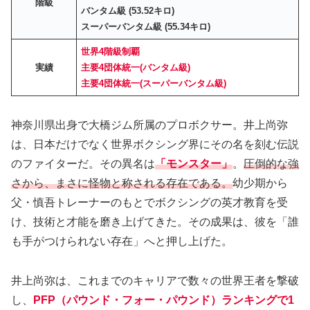
階級
バンタム級 (53.52キロ)
スーパーバンタム級 (55.34キロ)
世界4階級制覇
実績
主要4団体統一(バンタム級)
主要4団体統一(スーパーバンタム級)
神奈川県出身で大橋ジム所属のプロボクサー。井上尚弥
は、日本だけでなく世界ボクシング界にその名を刻む伝説
のファイターだ。その異名は
「モンスター」
。
圧倒的な強
さから、まさに怪物と称される存在である。
幼少期から
父・慎吾トレーナーのもとでボクシングの英才教育を受
け、技術と才能を磨き上げてきた。その成果は、彼を「誰
も手がつけられない存在」へと押し上げた。
井上尚弥は、これまでのキャリアで数々の世界王者を撃破
し、
PFP（パウンド・フォー・パウンド）ランキングで1