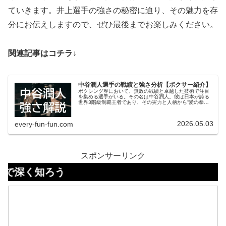
ていきます。井上選手の強さの秘密に迫り、その魅力を存
分にお伝えしますので、ぜひ最後までお楽しみください。
関連記事はコチラ↓
中谷潤人選手の戦績と強さ分析【ボクサー紹介】
ボクシング界において、無敗の戦績と卓越した技術で注目
を集める選手がいる。​その名は中谷潤人。​彼は日本が誇る
世界3階級制覇王者であり、その実力と人柄から“愛の拳
士”と称されている。​本記事では、中谷潤人のプロフィール
から戦績、ファイトスタイルに至るまで、彼の魅力を余す
ことなく紹介する。
2026.05.03
every-fun-fun.com
スポンサーリンク
ろう