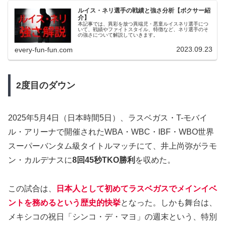
ルイス・ネリ選手の戦績と強さ分析【ボクサー紹
介】
本記事では、異彩を放つ異端児・悪童ルイスネリ選手につ
いて、戦績やファイトスタイル、特徴など、ネリ選手のそ
の強さについて解説していきます。
2023.09.23
every-fun-fun.com
2度目のダウン
2025年5月4日（日本時間5日）、ラスベガス・T-モバイ
ル・アリーナで開催されたWBA・WBC・IBF・WBO世界
スーパーバンタム級タイトルマッチにて、井上尚弥がラモ
ン・カルデナスに
8回45秒TKO勝利
を収めた。
この試合は、
日本人として初めてラスベガスでメインイベ
ントを務めるという歴史的快挙
となった。しかも舞台は、
メキシコの祝日「シンコ・デ・マヨ」の週末という、特別