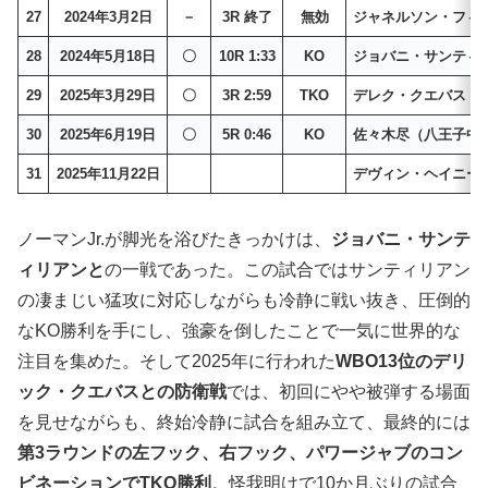
27
2024年3月2日
－
3R 終了
無効
ジャネルソン・フィ
28
2024年5月18日
〇
10R 1:33
KO
ジョバニ・サンティ
29
2025年3月29日
〇
3R 2:59
TKO
デレク・クエバス
30
2025年6月19日
〇
5R 0:46
KO
佐々木尽（八王子中
31
2025年11月22日
デヴィン・ヘイニー
ノーマンJr.が脚光を浴びたきっかけは、
ジョバニ・サンテ
ィリアンと
の一戦であった。この試合ではサンティリアン
の凄まじい猛攻に対応しながらも冷静に戦い抜き、圧倒的
なKO勝利を手にし、強豪を倒したことで一気に世界的な
注目を集めた。そして2025年に行われた
WBO13位のデリ
ック・クエバスとの防衛戦
では、初回にやや被弾する場面
を見せながらも、終始冷静に試合を組み立て、最終的には
第3ラウンドの左フック、右フック、パワージャブのコン
ビネーションでTKO勝利
。怪我明けで10か月ぶりの試合