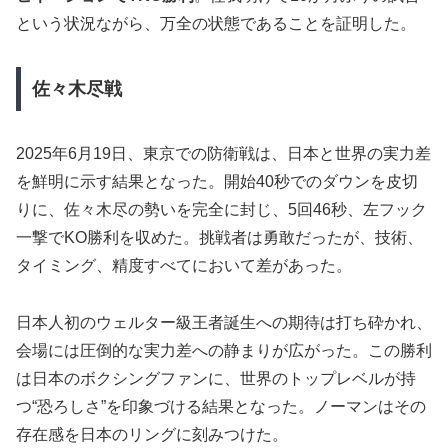
という状況ながら、万全の状態であることを証明した。
佐々木尽戦
2025年6月19日、東京での防衛戦は、日本と世界の実力差
を鮮明に示す結果となった。開始40秒でのダウンを皮切
りに、佐々木尽の勢いを完全に封じ、5回46秒、左フック
一撃でKO勝利を収めた。挑戦者は勇敢だったが、技術、
タイミング、精度すべてにおいて差があった。
日本人初のウェルター級王者誕生への期待は打ち砕かれ、
会場には圧倒的な実力差への静まりが広がった。この勝利
は日本のボクシングファンに、世界のトップレベルが持
つ“恐ろしさ”を印象づける結果となった。ノーマンはその
存在感を日本のリングに刻みつけた。