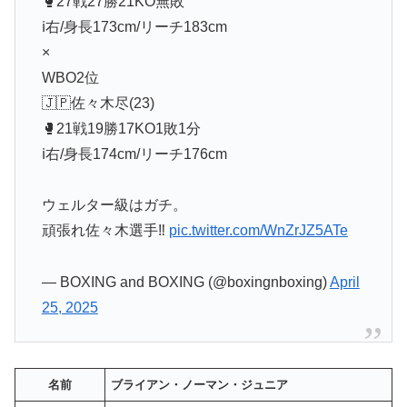
🥊27戦27勝21KO無敗
ℹ️右/身長173cm/リーチ183cm
×
WBO2位
🇯🇵佐々木尽(23)
🥊21戦19勝17KO1敗1分
ℹ️右/身長174cm/リーチ176cm
ウェルター級はガチ。
頑張れ佐々木選手‼️
pic.twitter.com/WnZrJZ5ATe
— BOXING and BOXING (@boxingnboxing)
April
25, 2025
名前
ブライアン・ノーマン・ジュニア