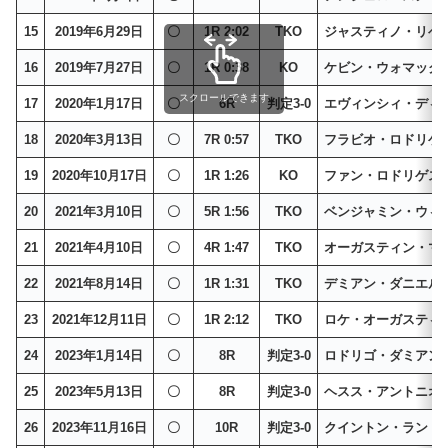
15
2019年6月29日
〇
1R 2:02
TKO
ジャスティノ・リベ
16
2019年7月27日
〇
1R 0:38
KO
ケビン・ウォマック
スクロールできます
17
2020年1月17日
〇
6R
判定3-0
エヴィンシィ・ディ
18
2020年3月13日
〇
7R 0:57
TKO
フラビオ・ロドリゲ
19
2020年10月17日
〇
1R 1:26
KO
ファン・ロドリゲス
20
2021年3月10日
〇
5R 1:56
TKO
ベンジャミン・ウィ
21
2021年4月10日
〇
4R 1:47
TKO
オーガスティン・マ
22
2021年8月14日
〇
1R 1:31
TKO
デミアン・ダニエル
23
2021年12月11日
〇
1R 2:12
TKO
ロケ・オーガスティ
24
2023年1月14日
〇
8R
判定3-0
ロドリゴ・ダミアン
25
2023年5月13日
〇
8R
判定3-0
ヘスス・アントニオ
26
2023年11月16日
〇
10R
判定3-0
クイントン・ランド