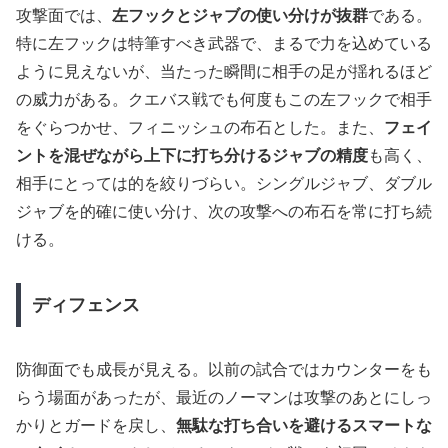
攻撃面では、
左フックとジャブの使い分けが抜群
である。
特に左フックは特筆すべき武器で、まるで力を込めている
ように見えないが、当たった瞬間に相手の足が揺れるほど
の威力がある。クエバス戦でも何度もこの左フックで相手
をぐらつかせ、フィニッシュの布石とした。また、
フェイ
ントを混ぜながら上下に打ち分けるジャブの精度
も高く、
相手にとっては的を絞りづらい。シングルジャブ、ダブル
ジャブを的確に使い分け、次の攻撃への布石を常に打ち続
ける。
ディフェンス
防御面でも成長が見える。以前の試合ではカウンターをも
らう場面があったが、最近のノーマンは攻撃のあとにしっ
かりとガードを戻し、
無駄な打ち合いを避けるスマートな