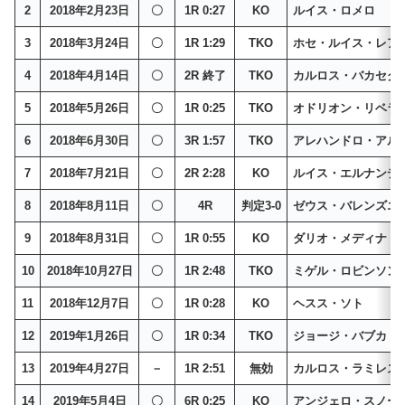
2
2018年2月23日
〇
1R 0:27
KO
ルイス・ロメロ
3
2018年3月24日
〇
1R 1:29
TKO
ホセ・ルイス・レア
4
2018年4月14日
〇
2R 終了
TKO
カルロス・バカセグ
5
2018年5月26日
〇
1R 0:25
TKO
オドリオン・リベラ
6
2018年6月30日
〇
3R 1:57
TKO
アレハンドロ・アル
7
2018年7月21日
〇
2R 2:28
KO
ルイス・エルナンデ
8
2018年8月11日
〇
4R
判定3-0
ゼウス・バレンズエ
9
2018年8月31日
〇
1R 0:55
KO
ダリオ・メディナ
10
2018年10月27日
〇
1R 2:48
TKO
ミゲル・ロビンソン
11
2018年12月7日
〇
1R 0:28
KO
ヘスス・ソト
12
2019年1月26日
〇
1R 0:34
TKO
ジョージ・バブカ
13
2019年4月27日
－
1R 2:51
無効
カルロス・ラミレス
14
2019年5月4日
〇
6R 0:25
KO
アンジェロ・スノー