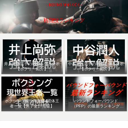
～BOXING MMA KICK～
格闘技ランキング
井上尚弥選手の戦績と強さ分析
中谷潤人選手の戦績と強さ分析
【ボクサー紹介】
【ボクサー紹介】
ボクシング現世界主要4団体王
パウンドフォーパウンド
者一覧【男子全17階級】
（PFP）の最新ランキング
「ザ・リング」・「ESPN」を
紹介