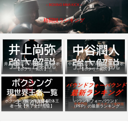
～BOXING MMA KICK～
格闘技ランキング
井上尚弥選手の戦績と強さ分析
中谷潤人選手の戦績と強さ分析
【ボクサー紹介】
【ボクサー紹介】
ボクシング現世界主要4団体王
パウンドフォーパウンド
者一覧【男子全17階級】
（PFP）の最新ランキング
「ザ・リング」・「ESPN」を
紹介