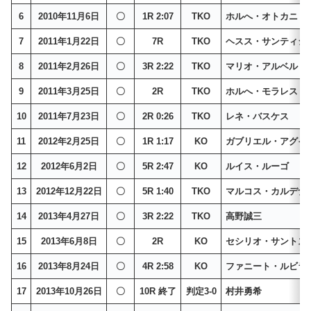
6
2010年11月6日
〇
1R 2:07
TKO
ホルへ・オトカニ
7
2011年1月22日
〇
7R
TKO
ヘスス・サンティジ
8
2011年2月26日
〇
3R 2:22
TKO
マリオ・アルベルト
9
2011年3月25日
〇
2R
TKO
ホルへ・モラレス
10
2011年7月23日
〇
2R 0:26
TKO
レネ・バスケス
11
2012年2月25日
〇
1R 1:17
KO
ガブリエル・アグイ
12
2012年6月2日
〇
5R 2:47
KO
ルイス・ルーゴ
13
2012年12月22日
〇
5R 1:40
TKO
マルコス・カルデナ
14
2013年4月27日
〇
3R 2:22
TKO
高野誠三
15
2013年6月8日
〇
2R
KO
セシリオ・サントス
16
2013年8月24日
〇
4R 2:58
KO
ファニート・ルビラ
17
2013年10月26日
〇
10R 終了
判定3-0
村井勇希