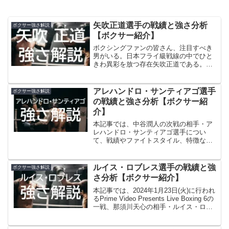
矢吹正道選手の戦績と強さ分析
ボクサー強さ解説
【ボクサー紹介】
ボクシングファンの皆さん、注目すべき
男がいる。日本フライ級戦線の中でひと
きわ異彩を放つ存在矢吹正道である。圧
倒的なパンチ力と、幾多の試練を乗り越
えてきた不屈の精神力。かつてWBC世界
ライトフライ級王者にまで上り詰めたこ
アレハンドロ・サンティアゴ選手
ボクサー強さ解説
の男は、敗戦や大怪我といった逆境を経
の戦績と強さ分析【ボクサー紹
験しながらも、リングへの情熱を失うこ
介】
となく、進化を続けてきた。今回は、そ
んな矢吹正道のこれまでの戦績、ファイ
本記事では、中谷潤人の次戦の相手・ア
トスタイル、そして今後の可能性に焦点
レハンドロ・サンティアゴ選手につい
を当て、改めてその魅力を掘り下げてい
て、戦績やファイトスタイル、特徴な
く。フライ級で再び輝きを放つこの男を
ど、サンティアゴのその強さについて解
知れば、ボクシングがもっと面白くな
説していきます。
る。リングにすべてを懸ける矢吹正道の
ルイス・ロブレス選手の戦績と強
ボクサー強さ解説
軌跡を、いま改めて見つめてみよう。
さ分析【ボクサー紹介】
本記事では、2024年1月23日(火)に行われ
るPrime Video Presents Live Boxing 6の
一戦、那須川天心の相手・ルイス・ロブ
レス選手について、戦績やファイトスタ
イル、特徴など、ルイス ロブレスのその