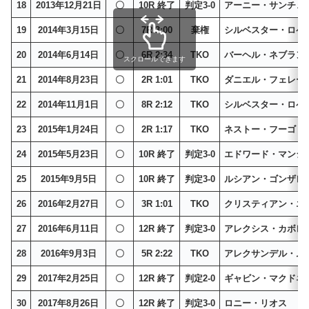
18
2013年12月21日
〇
10R 終了
判定3-0
アーニー・サンチェ
19
2014年3月15日
〇
7R 3:00
棄権
シルベスター・ロペ
20
2014年6月14日
〇
6R 2:34
TKO
バーヘル・ネブラン
スクロールできます
21
2014年8月23日
〇
2R 1:01
TKO
ダニエル・フェレー
22
2014年11月1日
〇
8R 2:12
TKO
シルベスター・ロペ
23
2015年1月24日
〇
2R 1:17
TKO
ネストー・フーゴ
24
2015年5月23日
〇
10R 終了
判定3-0
エドワード・マンシ
25
2015年9月5日
〇
10R 終了
判定3-0
ルシアン・ゴンザレ
26
2016年2月27日
〇
3R 1:01
TKO
クリスティアン・エ
27
2016年6月11日
〇
12R 終了
判定3-0
アレクシス・カボレ
28
2016年9月3日
〇
5R 2:22
TKO
アレクサンデル・ム
29
2017年2月25日
〇
12R 終了
判定2-0
ギャビン・マクドネ
30
2017年8月26日
〇
12R 終了
判定3-0
ロニー・リオス