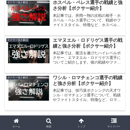
強さについて解説していきます。
ホスベル・ペレス選手の戦績と強
ボクサー強さ解説
さ分析【ボクサー紹介】
本記事では、井岡一翔の次戦の相手・ホ
スベル・ペレス選手について、戦績やフ
ァイトスタイル、特徴など、ホスベル・
ペレスのその強さについて解説していき
ます。
エマヌエル・ロドリゲス選手の戦
ボクサー強さ解説
績と強さ分析【ボクサー紹介】
本記事では、復活を遂げたハイレベルボ
クサー、エマヌエル・ロドリゲス選手に
ついてご紹介します。彼の戦績やファイ
トスタイル、そして特徴に迫り、エマヌ
エル・ロドリゲスの強さの秘密を解説し
ていきます。彼がどのようにして再びリ
ワシル・ロマチェンコ選手の戦績
ボクサー強さ解説
ングに立ち、どのような戦い方で観衆を
と強さ分析【ボクサー紹介】
魅了するのか、その魅力を存分にお伝え
します。それでは、ロドリゲスのボクシ
本記事では、技巧派ボクシングの天才ワ
ングキャリアに迫っていきましょう。
シル・ロマチェンコ選手について、戦績
やファイトスタイル、特徴など、ロマチ
ェンコのその強さについて解説していき
ます。
スポンサーリンク
ホーム
検索
トップ
サイドバー