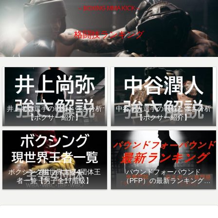
～BOXING MMA KICK～
格闘技ランキング
井上尚弥選手の戦績と強さ分析
中谷潤人選手の戦績と強さ分析
【ボクサー紹介】
【ボクサー紹介】
ボクシング現世界主要4団体王
パウンドフォーパウンド
者一覧【男子全17階級】
（PFP）の最新ランキング
「ザ・リング」・「ESPN」を
紹介