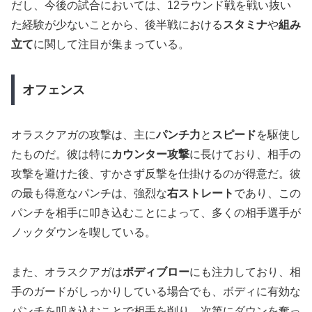
だし、今後の試合においては、12ラウンド戦を戦い抜い
た経験が少ないことから、後半戦における
スタミナ
や
組み
立て
に関して注目が集まっている。
オフェンス
オラスクアガの攻撃は、主に
パンチ力
と
スピード
を駆使し
たものだ。彼は特に
カウンター攻撃
に長けており、相手の
攻撃を避けた後、すかさず反撃を仕掛けるのが得意だ。彼
の最も得意なパンチは、強烈な
右ストレート
であり、この
パンチを相手に叩き込むことによって、多くの相手選手が
ノックダウンを喫している。
また、オラスクアガは
ボディブロー
にも注力しており、相
手のガードがしっかりしている場合でも、ボディに有効な
パンチを叩き込むことで相手を削り、次第にダウンを奪っ