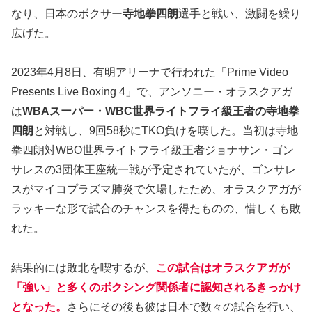
なり、日本のボクサー
寺地拳四朗
選手と戦い、激闘を繰り
広げた。
2023年4月8日、有明アリーナで行われた「Prime Video
Presents Live Boxing 4」で、アンソニー・オラスクアガ
は
WBAスーパー・WBC世界ライトフライ級王者の寺地拳
四朗
と対戦し、9回58秒にTKO負けを喫した。当初は寺地
拳四朗対WBO世界ライトフライ級王者ジョナサン・ゴン
サレスの3団体王座統一戦が予定されていたが、ゴンサレ
スがマイコプラズマ肺炎で欠場したため、オラスクアガが
ラッキーな形で試合のチャンスを得たものの、惜しくも敗
れた。
結果的には敗北を喫するが、
この試合はオラスクアガが
「強い」と多くのボクシング関係者に認知されるきっかけ
となった。
さらにその後も彼は日本で数々の試合を行い、