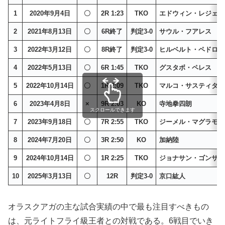
1
2020年9月4日
〇
2R 1:23
TKO
エドウィン・レジェス
2
2021年8月13日
〇
6R終了
判定3-0
サウル・フアレス
3
2022年3月12日
〇
8R終了
判定3-0
ヒルベルト・ペドロサ
4
2022年5月13日
〇
6R 1:45
TKO
グスタボ・ペレス
5
2022年10月14日
〇
1R 2:09
TKO
マルコ・サスティタ
6
2023年4月8日
×
9R 2:03
KO
寺地拳四朗
スクロールできます
7
2023年9月18日
〇
7R 2:55
TKO
ジーメル・マグラモ
8
2024年7月20日
〇
3R 2:50
KO
加納陸
9
2024年10月14日
〇
1R 2:25
TKO
ジョナサン・ゴンサレ
10
2025年3月13日
〇
12R
判定3-0
京口紘人
オラスクアガの主な試合実績の中で最も注目すべきもの
は、元ライトフライ級王者との対戦である。6戦目でいき