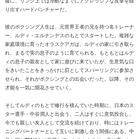
腹に、リング上では冷酷なまでにアグレッシブな攻撃を繰
り出すハードパンチャーだ。
彼のボクシング人生は、元世界王者の兄を持つ名トレーナ
ー、ルディ・エルナンデスのもとでスタートした。複雑な
家庭環境に育ったオラスクアガは、ルディの家に引き取ら
れ、まるで実の息子のように育てられる。もともとはルデ
ィの息子の親友として家に遊びに来ていたが、生意気な口
をきいたことをきっかけに罰としてスパーリングに参加さ
せられ、それがボクシングとの出会いだった。以降、その
才能を一気に開花させていく。
そしてルディのもとで修行を積んでいた時期に、日本のス
ター選手・中谷潤人と出会う。二人はすぐに意気投合し、
今でも親しい友人として交流を続けており、時にはトレー
ニングパートナーとして互いに刺激し合う関係にある。中