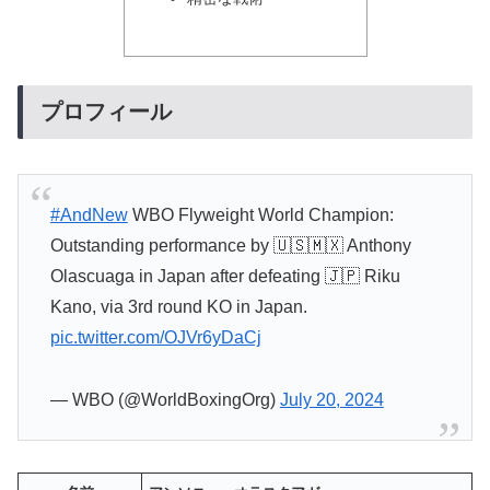
プロフィール
#AndNew
WBO Flyweight World Champion:
Outstanding performance by 🇺🇸🇲🇽 Anthony
Olascuaga in Japan after defeating 🇯🇵 Riku
Kano, via 3rd round KO in Japan.
pic.twitter.com/OJVr6yDaCj
— WBO (@WorldBoxingOrg)
July 20, 2024