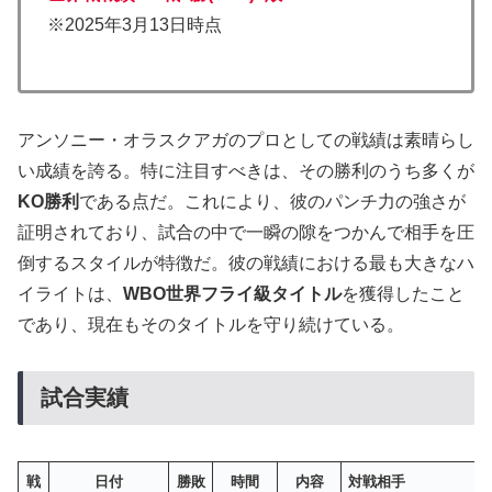
※2025年3月13日時点
アンソニー・オラスクアガのプロとしての戦績は素晴らし
い成績を誇る。特に注目すべきは、その勝利のうち多くが
KO勝利
である点だ。これにより、彼のパンチ力の強さが
証明されており、試合の中で一瞬の隙をつかんで相手を圧
倒するスタイルが特徴だ。彼の戦績における最も大きなハ
イライトは、
WBO世界フライ級タイトル
を獲得したこと
であり、現在もそのタイトルを守り続けている。
試合実績
戦
日付
勝敗
時間
内容
対戦相手