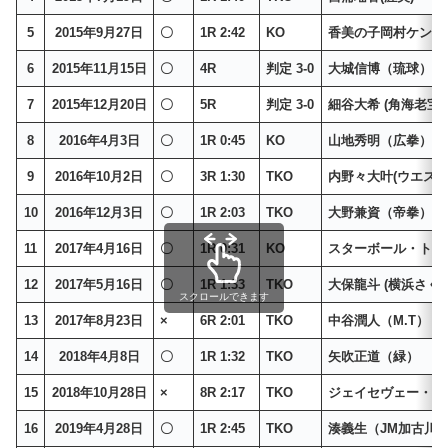
5
2015年9月27日
〇
1R 2:42
KO
香美の子岡村ケント
6
2015年11月15日
〇
4R
判定 3-0
大城信博（琉球）
7
2015年12月20日
〇
5R
判定 3-0
細谷大希 (角海老宝石
8
2016年4月3日
〇
1R 0:45
KO
山地秀明（広拳）
9
2016年10月2日
〇
3R 1:30
TKO
内野々大叶(ウエスタ
10
2016年12月3日
〇
1R 2:03
TKO
大野兼資（帝拳）
11
2017年4月16日
〇
1R 0:31
KO
スターボール・トー
12
2017年5月16日
〇
1R 1:33
TKO
大保龍斗 (横浜さくら
スクロールできます
13
2017年8月23日
×
6R 2:01
TKO
中谷潤人（M.T）
14
2018年4月8日
〇
1R 1:32
TKO
矢吹正道（緑）
15
2018年10月28日
×
8R 2:17
TKO
ジェイセヴェー・ア
16
2019年4月28日
〇
1R 2:45
TKO
湊義生（JM加古川