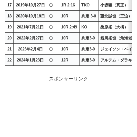
17
2019年10月27日
〇
1R 2:16
TKO
小坂駿（真正）
18
2020年10月18日
〇
10R
判定 3-0
藤北誠也（三迫）
19
2021年7月21日
〇
10R 2:49
KO
桑原拓（大橋）
20
2022年2月27日
〇
10R
判定3-0
粉川拓也（角海老宝
21
2023年2月4日
〇
10R
判定3-0
ジェイソン・ベイソ
22
2024年1月23日
〇
12R
判定3-0
アルテム・ダラキア
スポンサーリンク