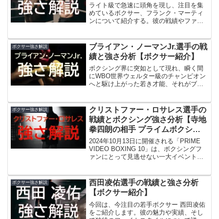
ライト級で急速に頭角を現し、注目を集
めているボクサー、フランク・マーティ
ンについて紹介する。彼の戦績やファイ
トスタイル、主な試合実績などを詳しく
解説し、彼がどれほどの才能を持った選
手であるかをお伝えしたい。フランク・
ブライアン・ノーマンJr.選手の戦
ボクサー強さ解説
マーティンの魅力を存分に感じてもらえ
績と強さ分析【ボクサー紹介】
る記事になっているので、最後までぜひ
お楽しみください。
ボクシング界に突如として現れ、瞬く間
にWBO世界ウェルター級のチャンピオン
へと駆け上がった若き才能、それがブラ
イアン・ノーマンJr.だ。2025年現在、ウ
ェルター級ボクシングにおいて最も注目
すべき存在の一人として世界中のボクシ
クリストファー・ロサレス選手の
ボクサー強さ解説
ングファンの熱視線を浴びている。無敗
戦績とボクシング強さ分析【寺地
記録、圧倒的KO率、そして非凡な左フッ
拳四朗の相手 プライムボクシン
ク。その全てがノーマンを特別な存在に
グ１０】
している。この記事では、そんなノーマ
2024年10月13日に開催される「PRIME
ンJr.のプロフィールからファイトスタイ
VIDEO BOXING 10」は、ボクシングフ
ル、注目ポイントまで、詳しく掘り下げ
ァンにとって見逃せない一大イベント
ていく。
だ。その中でも特に注目を集めるのが、
WBC世界フライ級王座決定戦である。寺
地拳四朗と対戦するのは、ニカラグア出
西田凌佑選手の戦績と強さ分析
ボクサー強さ解説
身の強豪ボクサー、クリストファー・ロ
【ボクサー紹介】
サレスだ。彼のこれまでの戦績やファイ
トスタイルを知っておくことで、この試
今回は、今注目の若手ボクサー 西田凌佑
合をより深く楽しむことができるだろ
をご紹介します。彼の魅力や実績、そし