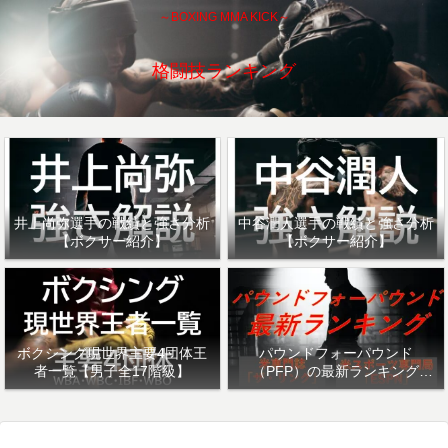
～BOXING MMA KICK～
格闘技ランキング
井上尚弥選手の戦績と強さ分析
中谷潤人選手の戦績と強さ分析
【ボクサー紹介】
【ボクサー紹介】
ボクシング現世界主要4団体王
パウンドフォーパウンド
者一覧【男子全17階級】
（PFP）の最新ランキング
「ザ・リング」・「ESPN」を
紹介