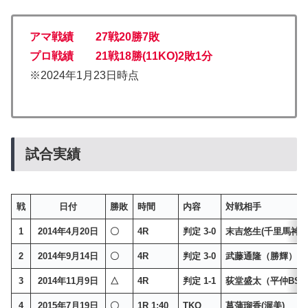
アマ戦績 27戦20勝7敗
プロ戦績 21戦18勝(11KO)2敗1分
※2024年1月23日時点
試合実績
戦
日付
勝敗
時間
内容
対戦相手
1
2014年4月20日
〇
4R
判定 3-0
末吉悠生(千里馬神戸
2
2014年9月14日
〇
4R
判定 3-0
武藤通隆（勝輝）
3
2014年11月9日
△
4R
判定 1-1
荻堂盛太（平仲BS
4
2015年7月19日
〇
1R 1:40
TKO
菖蒲瑠香(渥美)