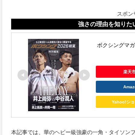
スポン
強さの理由を知りたいなら、ボ
ボクシングマガジ
楽天
Ama
Yahoo!
本記事では、華のヘビー級強豪の一角・タイソン