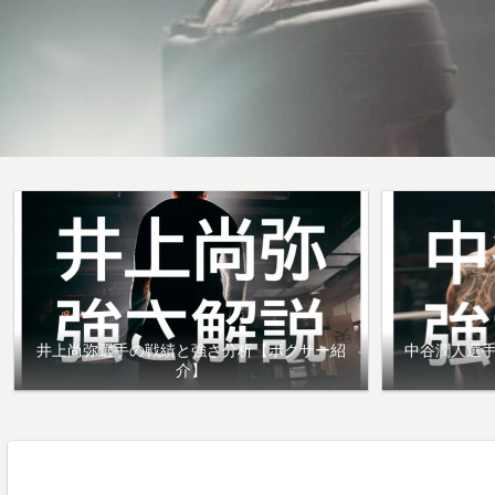
井上尚弥選手の戦績と強さ分析【ボクサー紹
中谷潤人選
介】