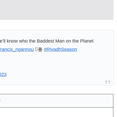
we’ll know who the Baddest Man on the Planet
rancis_ngannou
壘
#RiyadhSeason
023
ー