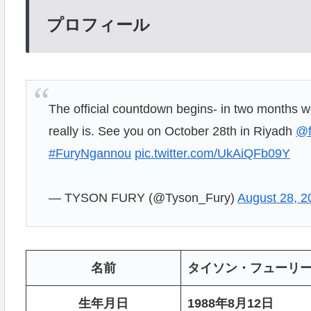
プロフィール
The official countdown begins- in two months 
really is. See you on October 28th in Riyadh
@f
#FuryNgannou
pic.twitter.com/UkAiQFb09Y
— TYSON FURY (@Tyson_Fury)
August 28, 2
名前
タイソン・フューリ
生年月日
1988年8月12日