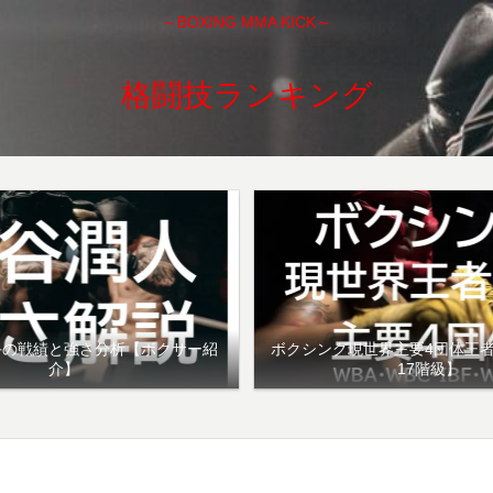
～BOXING MMA KICK～
格闘技ランキング
手の戦績と強さ分析【ボクサー紹
ボクシング現世界主要4団体王
介】
17階級】