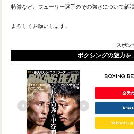
特徴など、フューリー選手のその強さについて解
よろしくお願いします。
スポン
ボクシングの魅力を、ボクシン
BOXING B
楽天
Ama
Yahoo!