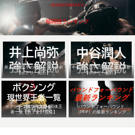
～BOXING MMA KICK～
格闘技ランキング
井上尚弥選手の戦績と強さ分析
中谷潤人選手の戦績と強さ分析
【ボクサー紹介】
【ボクサー紹介】
ボクシング現世界主要4団体王
パウンドフォーパウンド
者一覧【男子全17階級】
（PFP）の最新ランキング
「ザ・リング」・「ESPN」を
紹介