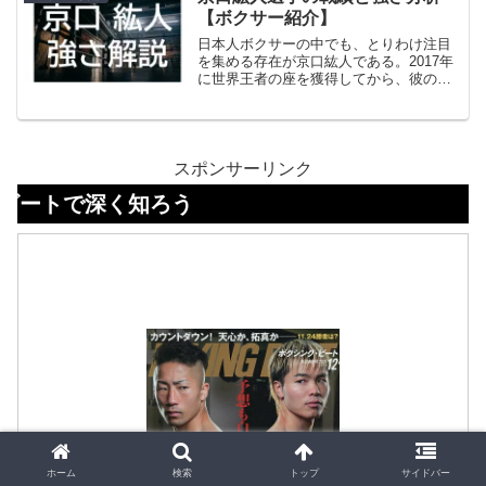
【ボクサー紹介】
日本人ボクサーの中でも、とりわけ注目
を集める存在が京口紘人である。2017年
に世界王者の座を獲得してから、彼のキ
ャリアは常に上昇を続け、現在は3階級制
覇に王手をかけるところまで来ている。
この記事では、京口紘人というボクサー
のすべてを掘り下げていく。プロフィー
ルから戦績、試合実績、ファイトスタイ
スポンサーリンク
ル、そして試合観戦時の注目ポイントま
く知ろう
で徹底的に解説する。ボクシングファン
ならずとも、知っておいて損のない選手
である。
ホーム
検索
トップ
サイドバー