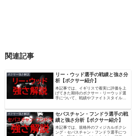
関連記事
リー・ウッド選手の戦績と強さ分
ボクサー強さ解説
析【ボクサー紹介】
本記事では、イギリスで着実に評価を上
げてきた期待のボクサー・リーウッド選
手について、戦績やファイトスタイル、
特徴など、リーウッドのその強さについ
て解説していきます。
セバスチャン・フンドラ選手の戦
ボクサー強さ解説
績と強さ分析【ボクサー紹介】
本記事では、規格外のフィジカルボクシ
ング・セバスチャン・フンドラ選手につ