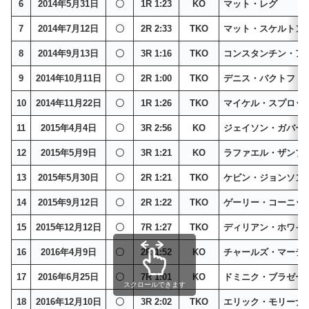
6
2014年5月31日
〇
1R 1:23
KO
マット・レグ
7
2014年7月12日
〇
2R 2:33
TKO
マット・スケルトン
8
2014年9月13日
〇
3R 1:16
TKO
コンスタンチン・ア
9
2014年10月11日
〇
2R 1:00
TKO
デニス・バクトフ
10
2014年11月22日
〇
1R 1:26
TKO
マイケル・スプロッ
11
2015年4月4日
〇
3R 2:56
KO
ジェイソン・ガバー
12
2015年5月9日
〇
3R 1:21
KO
ラファエル・ザンブ
13
2015年5月30日
〇
2R 1:21
TKO
ケビン・ジョンソン
14
2015年9月12日
〇
2R 1:22
TKO
ゲーリー・コーニッ
15
2015年12月12日
〇
7R 1:27
TKO
ディリアン・ホワイ
16
2016年4月9日
〇
2R 1:52
KO
チャールズ・マーテ
17
2016年6月25日
〇
7R 1:01
KO
ドミニク・ブラゼー
スクロールできます
18
2016年12月10日
〇
3R 2:02
TKO
エリック・モリーナ