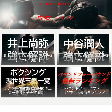
～BOXING MMA KICK～
格闘技ランキング
井上尚弥選手の戦績と強さ分析
中谷潤人選手の戦績と強さ分析
【ボクサー紹介】
【ボクサー紹介】
ボクシング現世界主要4団体王
パウンドフォーパウンド
者一覧【男子全17階級】
（PFP）の最新ランキング
「ザ・リング」・「ESPN」を
紹介