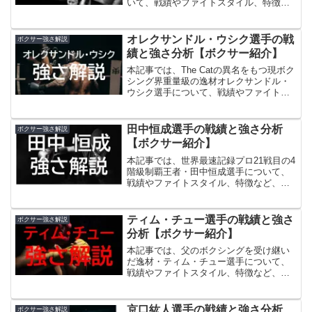
いて、戦績やファイトスタイル、特徴な
ど、セバスチャン・フンドラのその強さ
について解説していきます。
オレクサンドル・ウシク選手の戦
ボクサー強さ解説
績と強さ分析【ボクサー紹介】
本記事では、The Catの異名をもつ現ボク
シング界重量級の逸材オレクサンドル・
ウシク選手について、戦績やファイトス
タイル、特徴など、ウシクのその強さに
ついて解説していきます。
田中恒成選手の戦績と強さ分析
ボクサー強さ解説
【ボクサー紹介】
本記事では、世界最速記録プロ21戦目の4
階級制覇王者・田中恒成選手について、
戦績やファイトスタイル、特徴など、田
中恒成のその強さについて解説していき
ます。
ティム・チュー選手の戦績と強さ
ボクサー強さ解説
分析【ボクサー紹介】
本記事では、父のボクシングを受け継い
だ逸材・ティム・チュー選手について、
戦績やファイトスタイル、特徴など、テ
ィム・チューのその強さについて解説し
ていきます。
京口紘人選手の戦績と強さ分析
ボクサー強さ解説