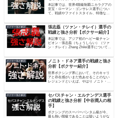
本記事では、世界4階級制覇ニカラグアの
至宝・ローマン・ゴンサレス選手につい
て、戦績やファイトスタイル、特徴な
ど、ローマン・ゴンサレスのその強さに
ついて解説していきます。
張志磊（ツァン・チレイ）選手の
ボクサー強さ解説
戦績と強さ分析【ボクサー紹介】
本記事では、アジア初のヘビー級チャン
ピオン・張志磊（ちょうしらい）（ツァ
ン・チレイ）Zhang Zhilei選手について、
戦績やファイトスタイル、特徴など、張
志磊のその強さについて解説していきま
す。
ノニト・ドネア選手の戦績と強さ
ボクサー強さ解説
分析【ボクサー紹介】
世界ボクシング界において、そのキャリ
アと存在感がいまだ色あせることのない
レジェンドといえば、やはり ノニト・ド
ネアである。軽量級では異例の年齢に到
達しながら、なお世界タイトル戦のリン
グに立ち続けるその姿は、多くのファン
セバスチャン・エルナンデス選手
ボクサー強さ解説
に衝撃を与え、同時に強烈なリスペクト
の戦績と強さ分析【中谷潤人の相
を与えている。フィリピンのフラッシュ
手】
と呼ばれたその破壊力、カウンターの切
れ味、そして度重なる階級制覇の実績が
ボクシングのスーパーバンタム級が今、
語るように、彼はただの元王者ではな
最も熱い階級であることは疑いようがな