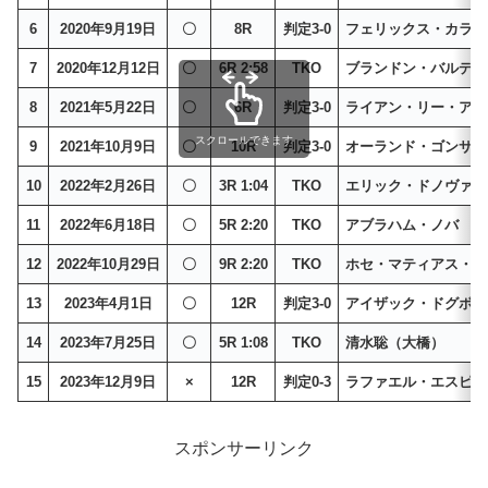
6
2020年9月19日
〇
8R
判定3-0
フェリックス・カラバ
7
2020年12月12日
〇
6R 2:58
TKO
ブランドン・バルデス
8
2021年5月22日
〇
6R
判定3-0
ライアン・リー・アレ
スクロールできます
9
2021年10月9日
〇
10R
判定3-0
オーランド・ゴンサレ
10
2022年2月26日
〇
3R 1:04
TKO
エリック・ドノヴァン
11
2022年6月18日
〇
5R 2:20
TKO
アブラハム・ノバ
12
2022年10月29日
〇
9R 2:20
TKO
ホセ・マティアス・ロ
13
2023年4月1日
〇
12R
判定3-0
アイザック・ドグボエ
14
2023年7月25日
〇
5R 1:08
TKO
清水聡（大橋）
15
2023年12月9日
×
12R
判定0-3
ラファエル・エスピノ
スポンサーリンク