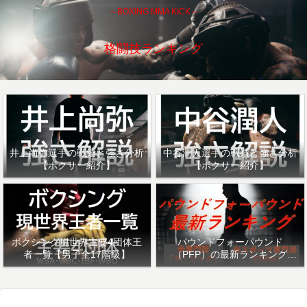
～BOXING MMA KICK～
格闘技ランキング
井上尚弥選手の戦績と強さ分析
中谷潤人選手の戦績と強さ分析
【ボクサー紹介】
【ボクサー紹介】
ボクシング現世界主要4団体王
パウンドフォーパウンド
者一覧【男子全17階級】
（PFP）の最新ランキング
「ザ・リング」・「ESPN」を
紹介