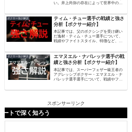
く、まさに“時代を超えるファイター”であ
い。井上尚弥の存在によって世界中の注
る。本記事では、そんなノニト・ドネア
目が集まり、リングマガジンランキング
のプロフィールから戦績、ファイトスタ
上位の猛者たちがひしめき合っている。
イル、さらに彼がリングに上がる際に必
その中で今回、中谷潤人が新階級デビュ
ティム・チュー選手の戦績と強さ
ボクサー強さ解説
ず注目すべきポイントまで、徹底的に掘
ー戦の相手として選ばれたのが、無敗の
分析【ボクサー紹介】
り下げていく。検索されやすいキーワー
メキシカンファイター、セバスチャン・
ドを織り込みつつ、迫力ある“だ・である
エルナンデスである。20戦20勝18KOとい
本記事では、父のボクシングを受け継い
調”でまとめたので、ドネアをより深く知
う驚異的な戦績を誇り、まだ世界的に
だ逸材・ティム・チュー選手について、
りたい読者に最適の記事となるはずだ。
は“謎のボクサー”とされながらも、その実
戦績やファイトスタイル、特徴など、テ
力は確実に本物だと評価されつつある。
ィム・チューのその強さについて解説し
この記事ではエルナンデスのプロフィー
ていきます。
ルから戦績、ファイトスタイル、そして
エマヌエル・ナバレッテ選手の戦
ボクサー強さ解説
試合の注目ポイントまでを徹底的に掘り
績と強さ分析【ボクサー紹介】
下げていく。
本記事では、スーパーフェザー級王者の
アグレッシブボクサー・エマヌエル・ナ
バレッテ選手選手について、戦績やファ
イトスタイル、特徴など、ナバレッテの
その強さについて解説していきます。
スポンサーリンク
く知ろう