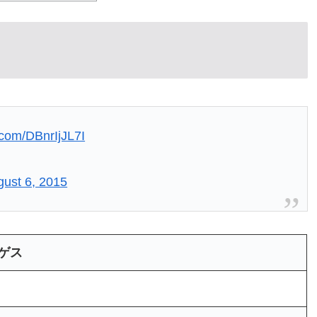
r.com/DBnrIjJL7I
gust 6, 2015
ゲス