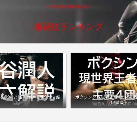
～BOXING MMA KICK～
格闘技ランキング
手の戦績と強さ分析【ボクサー紹
ボクシング現世界主要4団体王
介】
17階級】