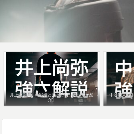
井上尚弥選手の戦績と強さ分析【ボクサー紹
中谷潤人選
介】