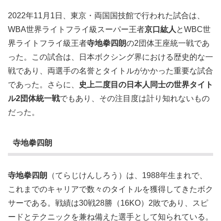
2022年11月1日、東京・両国国技館で行われた試合は、
WBA世界ライトフライ級スーパー王者
京口紘人
とWBC世
界ライトフライ級王者
寺地拳四朗
の2団体王座統一戦であ
った。この試合は、日本ボクシング界における歴史的な一
戦であり、両選手の名誉とタイトルがかかった重要な試合
であった。さらに、
史上二度目の日本人同士の世界タイト
ル2団体統一戦
でもあり、その注目度は計り知れないもの
だった。
寺地拳四朗
寺地拳四朗
（てらじけんしろう）は、1988年生まれで、
これまでのキャリアで数々のタイトルを獲得してきたボク
サーである。戦績は30戦28勝（16KO）2敗であり、スピ
ードとテクニックを兼ね備えた選手として知られている。