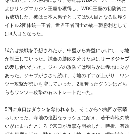
を収めた。この勝利により、寺地はWBAスーパー王座お
よびリングマガジン王座を獲得し、WBC王座の初防衛に
も成功した。彼は日本人男子としては5人目となる世界タ
イトル2団体統一王者、世界王者同士の統一戦勝利として
は4人目となった。
試合は接戦を予想されたが、中盤から終盤にかけて、寺地
が制圧していった。試合の勝敗を分けた点は
リードジャブ
の差し合い
だった。ジャブの攻防では明らかに寺地にぶが
あった。ジャブがささり続け、寺地のギアが上がり、ワン
ツー攻撃が勢いを増していった。2度奪ったダウンはどち
らもワンツー攻撃の右ストレートだった。
5回に京口はダウンを奪われるも、そこからの挽回が素晴
らしかった。寺地の強烈なラッシュに耐え、若干寺地の勢
いが止まったところで京口が反撃を開始した。時折、有効