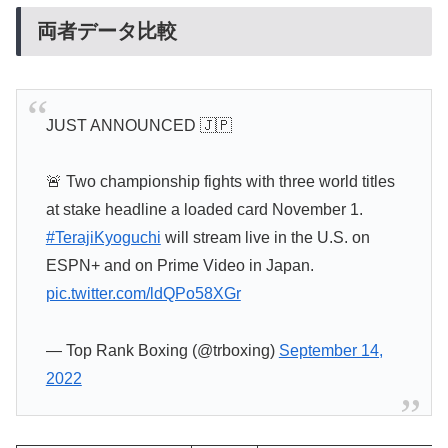
両者データ比較
JUST ANNOUNCED 🇯🇵
🚨 Two championship fights with three world titles
at stake headline a loaded card November 1.
#TerajiKyoguchi
will stream live in the U.S. on
ESPN+ and on Prime Video in Japan.
pic.twitter.com/ldQPo58XGr
— Top Rank Boxing (@trboxing)
September 14,
2022