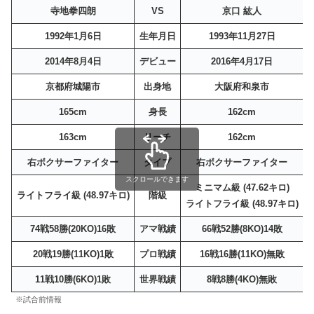
寺地拳四朗
VS
京口 紘人
1992年1月6日
生年月日
1993年11月27日
2014年8月4日
デビュー
2016年4月17日
京都府城陽市
出身地
大阪府和泉市
165cm
身長
162cm
163cm
リーチ
162cm
右ボクサーファイター
タイプ
右ボクサーファイター
スクロールできます
ミニマム級 (47.62キロ)
ライトフライ級 (48.97キロ)
階級
ライトフライ級 (48.97キロ)
74戦58勝(20KO)16敗
アマ戦績
66戦52勝(8KO)14敗
20戦19勝(11KO)1敗
プロ戦績
16戦16勝(11KO)無敗
11戦10勝(6KO)1敗
世界戦績
8戦8勝(4KO)無敗
※試合前情報