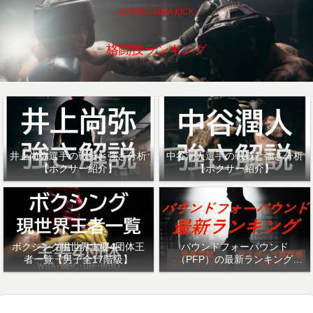
～BOXING MMA KICK～
格闘技ランキング
井上尚弥選手の戦績と強さ分析
中谷潤人選手の戦績と強さ分析
【ボクサー紹介】
【ボクサー紹介】
ボクシング現世界主要4団体王
パウンドフォーパウンド
者一覧【男子全17階級】
（PFP）の最新ランキング
「ザ・リング」・「ESPN」を
紹介