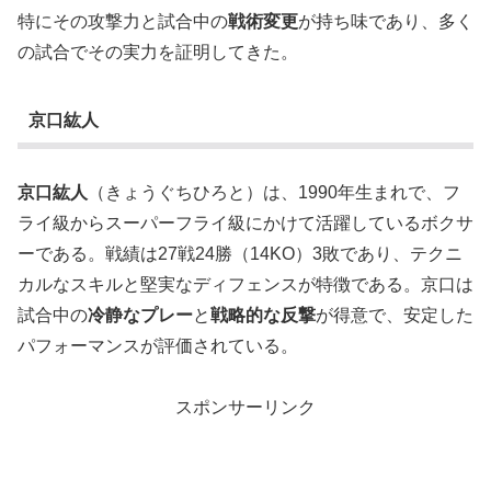
特にその攻撃力と試合中の
戦術変更
が持ち味であり、多く
の試合でその実力を証明してきた。
京口紘人
京口紘人
（きょうぐちひろと）は、1990年生まれで、フ
ライ級からスーパーフライ級にかけて活躍しているボクサ
ーである。戦績は27戦24勝（14KO）3敗であり、テクニ
カルなスキルと堅実なディフェンスが特徴である。京口は
試合中の
冷静なプレー
と
戦略的な反撃
が得意で、安定した
パフォーマンスが評価されている。
スポンサーリンク