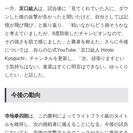
一方、
京口紘人
は、試合後に「見てくれていた人に、ダウ
ンした後の反撃が良かったと聞いたけど、自分としては記
憶が飛び飛び」と振り返り、「戦いながらどう崩そうかな
と考えていましたが、8度防衛したチャンピオンなので、
その強さを肌で感じました」と勝者を称えた。さらに今後
については、自らの公式YouTube「京口紘人 Hiroto
Kyoguchi」チャンネルを更新し、「次、頑張りますとい
う気持ちはない。進退はすぐに明言はできない。ゆっくり
したい」と話した。
今後の動向
寺地拳四朗
は、この勝利によってライトフライ級のタイト
ルを維持し、次の挑戦者に備えることになる。今後の試合
においても、寺地の攻撃力とテクニックがさらに進化する