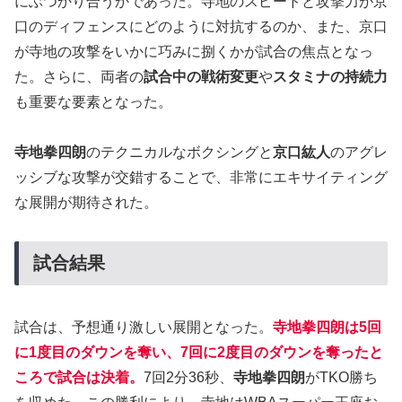
にぶつかり合うかであった。寺地のスピードと攻撃力が京
口のディフェンスにどのように対抗するのか、また、京口
が寺地の攻撃をいかに巧みに捌くかが試合の焦点となっ
た。さらに、両者の
試合中の戦術変更
や
スタミナの持続力
も重要な要素となった。
寺地拳四朗
のテクニカルなボクシングと
京口紘人
のアグレ
ッシブな攻撃が交錯することで、非常にエキサイティング
な展開が期待された。
試合結果
試合は、予想通り激しい展開となった。
寺地拳四朗は5回
に1度目のダウンを奪い、7回に2度目のダウンを奪ったと
ころで試合は決着。
7回2分36秒、
寺地拳四朗
がTKO勝ち