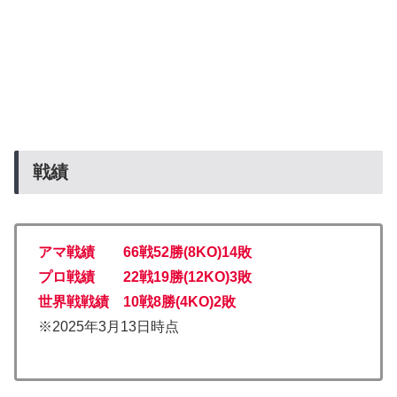
戦績
アマ戦績 66戦52勝(8KO)14敗
プロ戦績 22戦19勝(12KO)3敗
世界戦戦績 10戦8勝(4KO)2
敗
※2025年3月13日時点