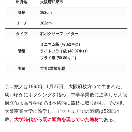
出身地
大阪府和泉市
身長
162cm
リーチ
162cm
タイプ
右ボクサーファイター
ミニマム級 (47.62キロ)
階級
ライトフライ級 (48.97キロ)
フライ級 (50.80キロ)
実績
世界2階級制覇
京口紘人は1993年11月27日、大阪府枚方市で生まれた。
幼い頃かにボクシングを始め、中学卒業後に進学した大阪
府立伯太高等学校では本格的に競技に取り組む。その後、
大阪商業大学に進学し、アマチュアでの戦績は52勝14
敗。
大学時代から既に頭角を現していた逸材
である。