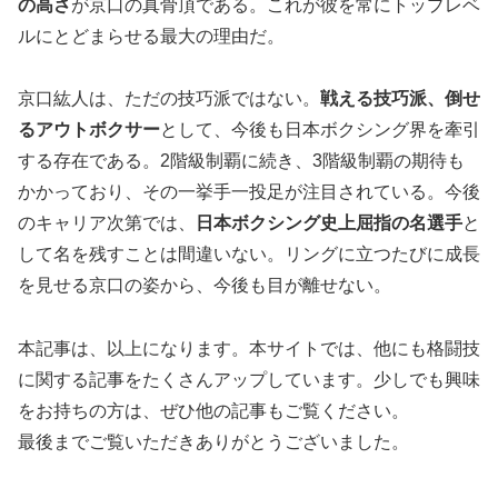
の高さ
が京口の真骨頂である。これが彼を常にトップレベ
ルにとどまらせる最大の理由だ。
京口紘人は、ただの技巧派ではない。
戦える技巧派、倒せ
るアウトボクサー
として、今後も日本ボクシング界を牽引
する存在である。2階級制覇に続き、3階級制覇の期待も
かかっており、その一挙手一投足が注目されている。今後
のキャリア次第では、
日本ボクシング史上屈指の名選手
と
して名を残すことは間違いない。リングに立つたびに成長
を見せる京口の姿から、今後も目が離せない。
本記事は、以上になります。本サイトでは、他にも格闘技
に関する記事をたくさんアップしています。少しでも興味
をお持ちの方は、ぜひ他の記事もご覧ください。
最後までご覧いただきありがとうございました。