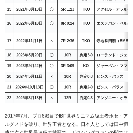
15
2021年3月13日
〇
5R 1:23
TKO
アクセル・アラルゴ
16
2022年6月10日
〇
8R 0:24
TKO
エステバン・ベルム
17
2022年11月1日
×
7R 2:36
TKO
寺地拳四朗（BMB）
18
2023年5月20日
〇
10R
判定3-0
ローランド・ジェイ
19
2023年9月22日
〇
3R 3:09
KO
ジャーベン・ママ
20
2024年5月11日
×
10R
判定0-3
ビンス・パラス
21
2024年10月13日
〇
10R
判定2-0
ビンス・パラス
22
2025年3月13日
×
12R
判定0-3
アンソニー・オラス
2017年7月、プロ8戦目でIBF世界ミニマム級王者ホセ・ア
ルグメドを破り、世界王者となる。日本人としては田中恒
成に次ぐ世界最速級の戴冠で、ボクシングファンの間では