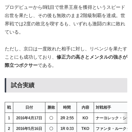
プロデビューから8戦目で世界王座を獲得というスピード
出世を果たし、その後も無敗のまま2階級制覇を達成。世
界戦では2度の敗北を喫するも、いずれも激闘の末に敗れ
ている。
ただし、京口は一度敗れた相手に対し、リベンジを果たす
ことにも成功しており、
修正力の高さとメンタルの強さが
際立つボクサー
である。
試合実績
戦
日付
勝敗
時間
内容
対戦相手
1
2016年4月17日
〇
2R 2:55
KO
ナーヨレック・シッ
2
2016年5月16日
〇
1R 0:33
TKO
ファンタ・ルークジ