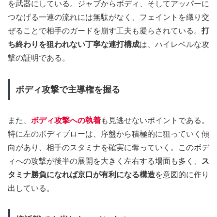
を武器にしている。ジャブからボディ、そしてアッパーに
つなげる一連の流れには無駄がなく、フェイントを織り交
ぜることで相手のガードを崩す工夫も凝らされている。
打
ち終わりを狙われない丁寧な連打構成
は、ハイレベルな攻
撃の証明である。
ボディ攻撃で主導権を握る
また、
ボディ攻撃への執着
も見逃せないポイントである。
特に左のボディブローは、序盤から積極的に狙っていく傾
向があり、相手のスタミナを確実に奪っていく。このボデ
ィへの攻撃が後半の展開を大きく左右する場面も多く、
ス
タミナ勝負になれば京口が有利になる構造
を意図的に作り
出している。