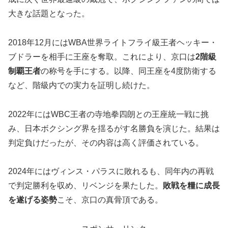
大きな話題となった。
2018年12月にはWBA世界ライトフライ級王者ヘッキー・
ブドラーを相手に王座を奪取。これにより、京口は
2階級
制覇王者
の称号を手にする。以降、同王座を4度防衛する
など、階級内での実力を証明し続けた。
2022年にはWBC王者の寺地拳四朗との王座統一戦に挑
み、日本ボクシング界を揺るがす名勝負を演じた。結果は
判定負けだったが、その内容は高く評価されている。
2024年にはヴィンス・パラスに敗れるも、同年内の再戦
で判定勝利を収め、リベンジを果たした。
敗戦を糧に成長
を遂げる姿勢
こそ、京口の真骨頂である。