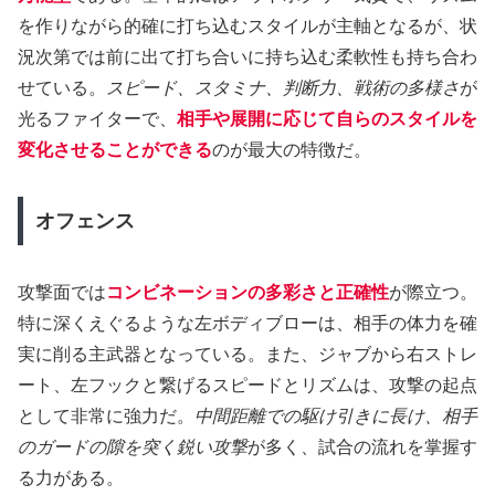
を作りながら的確に打ち込むスタイルが主軸となるが、状
況次第では前に出て打ち合いに持ち込む柔軟性も持ち合わ
せている。
スピード、スタミナ、判断力、戦術の多様さ
が
光るファイターで、
相手や展開に応じて自らのスタイルを
変化させることができる
のが最大の特徴だ。
オフェンス
攻撃面では
コンビネーションの多彩さと正確性
が際立つ。
特に深くえぐるような左ボディブローは、相手の体力を確
実に削る主武器となっている。また、ジャブから右ストレ
ート、左フックと繋げるスピードとリズムは、攻撃の起点
として非常に強力だ。
中間距離での駆け引きに長け、相手
のガードの隙を突く鋭い攻撃
が多く、試合の流れを掌握す
る力がある。