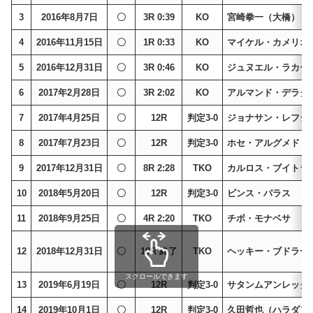
3
2016年8月7日
〇
3R 0:39
KO
宮崎拳一（大橋）
4
2016年11月15日
〇
1R 0:33
KO
マイケル・カメリオ
5
2016年12月31日
〇
3R 0:46
KO
ジュヌエル・ラカー
6
2017年2月28日
〇
3R 2:02
KO
アルマンド・デラク
7
2017年4月25日
〇
12R
判定3-0
ジョナサン・レフジ
8
2017年7月23日
〇
12R
判定3-0
ホセ・アルグメド
9
2017年12月31日
〇
8R 2:28
TKO
カルロス・ブイトラ
10
2018年5月20日
〇
12R
判定3-0
ビンス・パラス
11
2018年9月25日
〇
4R 2:20
TKO
チボ・モナベサ
12
2018年12月31日
〇
10R 終了
TKO
ヘッキー・ブドラー
スクロールできます
13
2019年6月19日
〇
12R
判定3-0
サタンムアンレック
14
2019年10月1日
〇
12R
判定3-0
久田哲也（ハラダ）