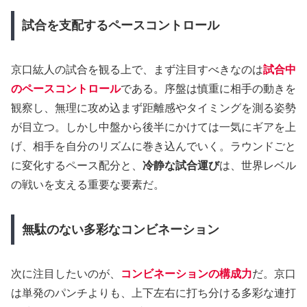
試合を支配するペースコントロール
京口紘人の試合を観る上で、まず注目すべきなのは
試合中
のペースコントロール
である。序盤は慎重に相手の動きを
観察し、無理に攻め込まず距離感やタイミングを測る姿勢
が目立つ。しかし中盤から後半にかけては一気にギアを上
げ、相手を自分のリズムに巻き込んでいく。ラウンドごと
に変化するペース配分と、
冷静な試合運び
は、世界レベル
の戦いを支える重要な要素だ。
無駄のない多彩なコンビネーション
次に注目したいのが、
コンビネーションの構成力
だ。京口
は単発のパンチよりも、上下左右に打ち分ける多彩な連打