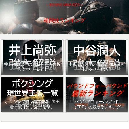
～BOXING MMA KICK～
格闘技ランキング
井上尚弥選手の戦績と強さ分析
中谷潤人選手の戦績と強さ分析
【ボクサー紹介】
【ボクサー紹介】
ボクシング現世界主要4団体王
パウンドフォーパウンド
者一覧【男子全17階級】
（PFP）の最新ランキング
「ザ・リング」・「ESPN」を
紹介