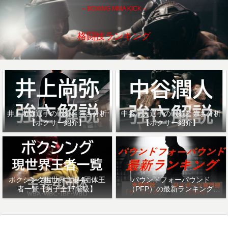
～BOXING MMA KICK～
格闘技ランキング
井上尚弥選手の戦績と強さ分析
中谷潤人選手の戦績と強さ分析
【ボクサー紹介】
【ボクサー紹介】
ボクシング現世界主要4団体王
パウンドフォーパウンド
者一覧【男子全17階級】
（PFP）の最新ランキング
「ザ・リング」・「ESPN」を
紹介