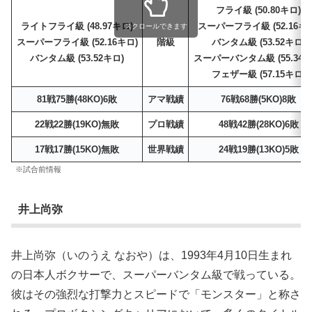
フライ級 (50.80キロ)
ライトフライ級 (48.97キロ)
スーパーフライ級 (52.16キ
スクロールできます
スーパーフライ級 (52.16キロ)
階級
バンタム級 (53.52キロ)
バンタム級 (53.52キロ)
スーパーバンタム級 (55.34キ
フェザー級 (57.15キロ)
81戦75勝(48KO)6敗
アマ戦績
76戦68勝(5KO)8敗
22戦22勝(19KO)無敗
プロ戦績
48戦42勝(28KO)6敗
17戦17勝(15KO)無敗
世界戦績
24戦19勝(13KO)5敗
※試合前情報
井上尚弥
井上尚弥（いのうえ なおや）は、1993年4月10日生まれ
の日本人ボクサーで、スーパーバンタム級で戦っている。
彼はその強烈な打撃力とスピードで「モンスター」と称さ