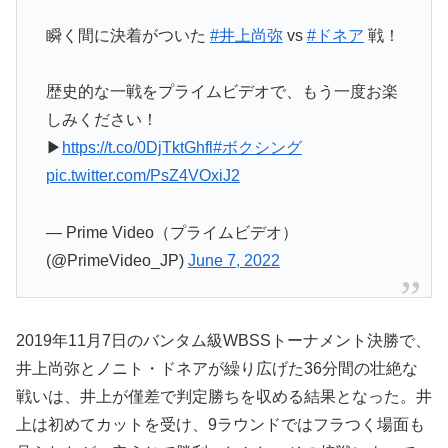
瞬く間に決着がついた
#井上尚弥
vs
#ドネア
戦！
歴史的な一戦をプライムビデオで、もう一度お楽
しみください！
▶
https://t.co/0DjTktGhfl
#ボクシング
pic.twitter.com/PsZ4VOxiJ2
— Prime Video（プライムビデオ）
(@PrimeVideo_JP)
June 7, 2022
2019年11月7日のバンタム級WBSSトーナメント決勝で、
井上尚弥とノニト・ドネアが繰り広げた36分間の壮絶な
戦いは、井上が僅差で判定勝ちを収める結果となった。井
上は初めてカットを受け、9ラウンドではフラつく場面も