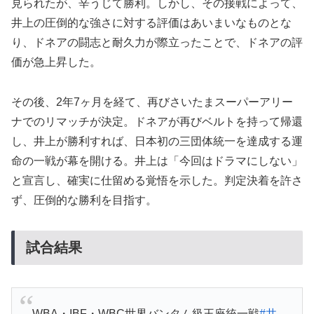
見られたが、辛うじて勝利。しかし、その接戦によって、
井上の圧倒的な強さに対する評価はあいまいなものとな
り、ドネアの闘志と耐久力が際立ったことで、ドネアの評
価が急上昇した。
その後、2年7ヶ月を経て、再びさいたまスーパーアリー
ナでのリマッチが決定。ドネアが再びベルトを持って帰還
し、井上が勝利すれば、日本初の三団体統一を達成する運
命の一戦が幕を開ける。井上は「今回はドラマにしない」
と宣言し、確実に仕留める覚悟を示した。判定決着を許さ
ず、圧倒的な勝利を目指す。
試合結果
WBA・IBF・WBC世界バンタム級王座統一戦
#井