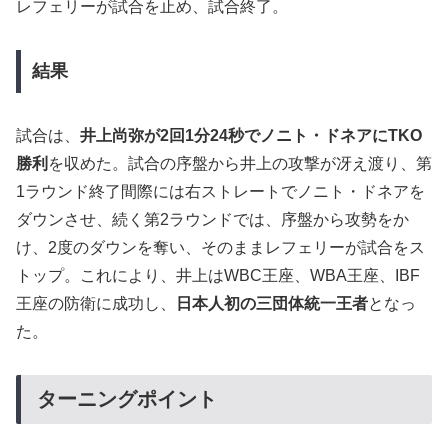
レフェリーが試合を止め、試合終了。
結果
試合は、
井上尚弥が2回1分24秒でノニト・ドネアにTKO
勝利
を収めた。試合の序盤から井上の攻撃が冴え渡り、第
1ラウンド終了間際には右ストレートでノニト・ドネアを
ダウンさせ、続く第2ラウンドでは、序盤から攻勢をか
け、2度のダウンを奪い、そのままレフェリーが試合をス
トップ。これにより、井上はWBC王座、WBA王座、IBF
王座の防衛に成功し、
日本人初の三団体統一王者
となっ
た。
ターニングポイント