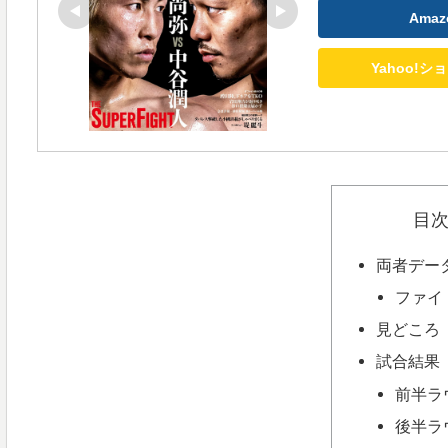
Ama
Yahoo!
目
両者デー
ファイ
見どころ
試合結果
前半ラ
後半ラ