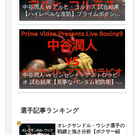
中谷潤人 vs アルヒ・コルテス 試合結果
【ハイレベルな攻防】プライムボクシン
グ５
中谷潤人 vs ビンセント・アストロラビ
オ 試合結果【見事なバンタム初防衛】プ
ライムボクシング９
選手記事ランキング
オレクサンドル・ウシク選手の
戦績と強さ分析【ボクサー紹