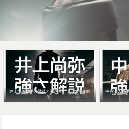
井上尚弥選手の戦績と強さ分析【ボクサー紹
中谷潤人選
介】