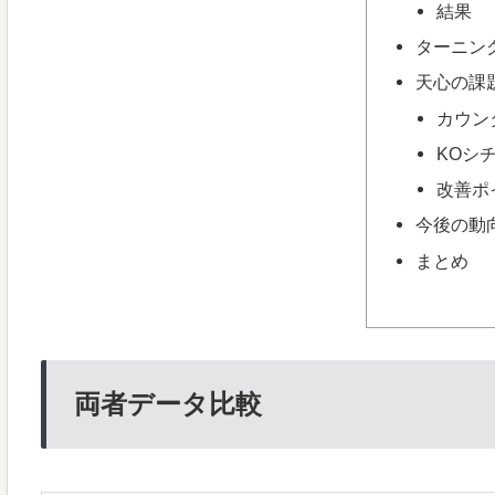
結果
ターニン
天心の課
カウン
KOシ
改善ポ
今後の動
まとめ
両者データ比較