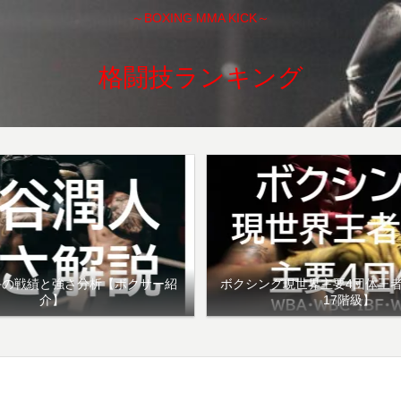
～BOXING MMA KICK～
格闘技ランキング
手の戦績と強さ分析【ボクサー紹
ボクシング現世界主要4団体王
介】
17階級】