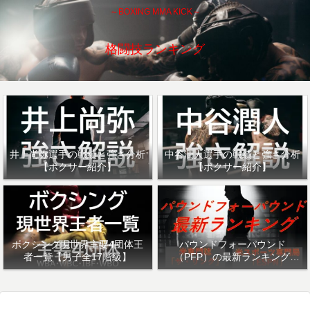
～BOXING MMA KICK～
格闘技ランキング
井上尚弥選手の戦績と強さ分析
中谷潤人選手の戦績と強さ分析
【ボクサー紹介】
【ボクサー紹介】
ボクシング現世界主要4団体王
パウンドフォーパウンド
者一覧【男子全17階級】
（PFP）の最新ランキング
「ザ・リング」・「ESPN」を
紹介