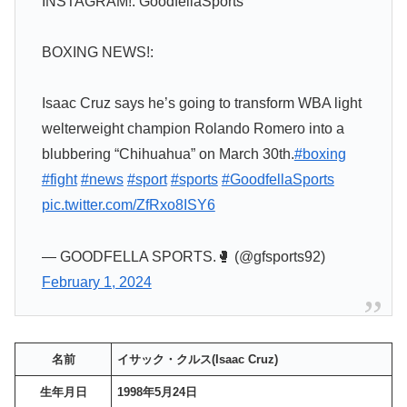
INSTAGRAM!: GoodfellaSports
BOXING NEWS!:
Isaac Cruz says he’s going to transform WBA light
welterweight champion Rolando Romero into a
blubbering “Chihuahua” on March 30th.
#boxing
#fight
#news
#sport
#sports
#GoodfellaSports
pic.twitter.com/ZfRxo8ISY6
— GOODFELLA SPORTS.🥊 (@gfsports92)
February 1, 2024
名前
イサック・クルス(Isaac Cruz)
生年月日
1998年5月24日