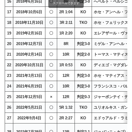
16
2018年6月16日
〇
8R
判定3-0
へベルト・ペルシコ
スクロールできます
17
2018年10月6日
〇
2R 1:04
KO
ホセ・アンヘル・フ
18
2018年11月10日
〇
3R 2:11
TKO
ホセ・フェリックス
19
2019年2月16日
〇
1R 2:20
KO
エレアザール・ヴァ
20
2019年12月7日
〇
8R
判定3-0
ミゲル・アンヘル・
21
2020年2月14日
〇
10R
判定2-0
トーマス・マティス
22
2020年10月31日
〇
1R 0:53
KO
ディエゴ・マグダレ
23
2021年3月13日
〇
12R
判定3-0
ホセ・マティアス・
24
2021年6月19日
〇
10R
判定3-0
フランシスコ・バル
25
2021年12月5日
×
12R
判定0-3
ジャーボンテイ・デ
26
2022年5月21日
〇
5R 1:32
TKO
ユリオルキス・ガン
27
2022年9月4日
〇
2R 2:27
KO
エドゥアルド・ラミ
28
2023年7月29日
〇
12R
判定2-1
ジョバンニ・カブレ