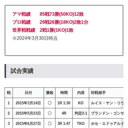
アマ戦績 85戦73勝(50KO)12敗
プロ戦績 29戦26勝(18KO)2敗1分
世界戦戦績 2戦1勝(1KO)1
敗
※2024年3月30日時点
試合実績
戦
日付
勝敗
時間
内容
対戦相手
1
2015年3月14日
〇
1R 1:30
KO
ルイス・ヤン・リヴ
2
2015年5月23日
〇
4R
判定2-1
ブランドン・ゴンサ
3
2015年6月27日
〇
3R 1:47
TKO
ホセ・エドゥアルド