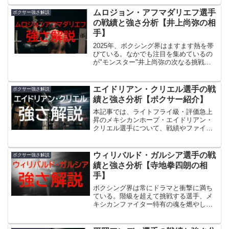
いきます。
ムロジョン・アフマダリエフ選手
ボクサー強さ解説
の戦績と強さ分析【井上尚弥の相
手】
2025年、ボクシング界はますます熱を帯
びている。なかでも注目を集めているの
が"モンスター"井上尚弥の次なる挑戦者
だ。4団体統一王者としてスーパーバンタ
ム級を席巻する井上尚弥に、真っ向から
挑む戦士がいる。それがウズベキスタン
エイドリアン・クリエル選手の戦
ボクサー強さ解説
の"ハイテク・パワーボクサー"、ムロジ
績と強さ分析【ボクサー紹介】
ョン・アフマダリエフである。今回の記
事では、アフマダリエフの生い立ちから
本記事では、ライトフライ級・評価急上
プロキャリア、ファイトスタイルまでを
昇のメキシカンホープ・エイドリアン・
徹底解説する。ぜひ最後まで読み進めて
クリエル選手について、戦績やファイト
ほしい。
スタイル、特徴など、エイドリアン・ク
リエルのその強さについて解説していき
ます。
ウィリバルド・ガルシア選手の戦
ボクサー強さ解説
績と強さ分析【寺地拳四朗の相
手】
ボクシング界は常にドラマと衝撃に満ち
ている。階級を超えて挑戦する選手、メ
キシカンファイター特有の魂を燃やした
攻防、そして未来の統一戦へとつながる
大一番。そんななか、今注目を集めてい
るのがIBF世界スーパーフライ級王者ウィ