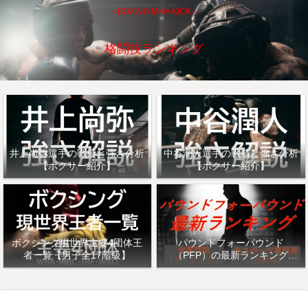
～BOXING MMA KICK～
格闘技ランキング
井上尚弥選手の戦績と強さ分析
中谷潤人選手の戦績と強さ分析
【ボクサー紹介】
【ボクサー紹介】
ボクシング現世界主要4団体王
パウンドフォーパウンド
者一覧【男子全17階級】
（PFP）の最新ランキング
「ザ・リング」・「ESPN」を
紹介