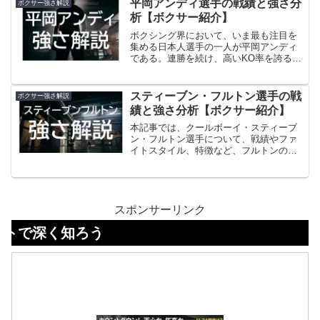
平岡アンディ選手の戦績と強さ分
ボクサー強さ解説
リバルド・ガルシアである。派手な経歴
析【ボクサー紹介】
ではないが、キャリアの積み重ねと地道
な努力で世界王者の地位を手にした叩き
ボクシング界において、いま最も注目を
上げのメキシカン。ここでは彼のプロフ
集める日本人選手の一人が平岡アンディ
ィールから戦績、ファイトスタイル、そ
である。連勝を続け、高いKO率を誇るサ
して今後の注目ポイントについて徹底的
ウスポースタイルのファイターとして、
に掘り下げていく。
スーパーライト級戦線に新たな風を吹き
込んでいる存在だ。長身とリーチを武器
スティーブン・フルトン選手の戦
ボクサー強さ解説
にした攻撃力、そしてインファイトでも
績と強さ分析【ボクサー紹介】
強さを発揮できる柔軟さは、日本ボクシ
ングの新たな可能性を示している。この
本記事では、クールボーイ・スティーブ
記事では、平岡アンディのプロフィール
ン・フルトン選手について、戦績やファ
や戦績、ファイトスタイルを徹底的に掘
イトスタイル、特徴など、フルトンのそ
り下げ、その強さの秘密に迫っていく。
の強さについて解説していきます。
さらに、彼が今後スーパーライト級の世
界でどのように戦っていくのか、その未
来像についても考察していく。
スポンサーリンク
知ろう