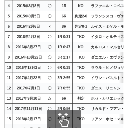
4
2015年8月8日
〇
1R
KO
ラファエル・ロペス
5
2015年9月5日
〇
6R
判定2-0
フランシスコ・ヴァ
6
2016年2月6日
×
8R
判定0-3
ルイス・ミゲル・モ
7
2016年4月2日
〇
1R 0:31
TKO
イタロ・オルティス
8
2016年8月27日
〇
1R 0:47
KO
カルロス・マルセリ
9
2016年10月22日
〇
3R 2:17
TKO
ダニエル・エヴァン
10
2016年12月3日
〇
6R 0:39
TKO
ラウル・ヒノジョサ
11
2017年4月22日
〇
3R 2:55
TKO
イワン・バスルト・
12
2017年7月1日
〇
7R 0:55
TKO
ダニス・リニャン
13
2017年9月30日
△
6R
判定
ホセ・カリエカック
14
2017年11月11日
〇
2R 0:56
TKO
リカルド・フアン・
15
2018年2月17日
〇
5R 終了
TKO
フアン・ホセ・マル