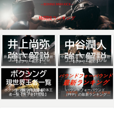
～BOXING MMA KICK～
格闘技ランキング
井上尚弥選手の戦績と強さ分析
中谷潤人選手の戦績と強さ分析
【ボクサー紹介】
【ボクサー紹介】
ボクシング現世界主要4団体王
パウンドフォーパウンド
者一覧【男子全17階級】
（PFP）の最新ランキング
「ザ・リング」・「ESPN」を
紹介