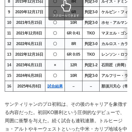
8
2019年12月15日
〇
8R
判定3-0
ルイス・ドミン
9
2020年12月17日
〇
6R
判定3-0
ケルビン・フィ
スクロールできます
10
2021年5月15日
〇
10R
判定3-0
ホセ・アルマン
11
2021年12月8日
〇
6R 0:41
TKO
マヌエル・ゴン
12
2022年6月11日
〇
8R
判定3-0
カルロス・カラ
13
2022年12月16日
〇
6R 0:05
TKO
レンソン・ロブ
14
2023年6月11日
×
12R
判定1-2
石田匠（井岡）
15
2024年6月28日
〇
10R
判定3-0
アルフリー・ラ
16
2025年6月8日
試合結果
–
–
那須川天心（帝
サンティリャンのプロ初戦は、その後のキャリアを象徴す
る内容だった。初回KO勝利という圧倒的なデビューで、
周囲に衝撃を与えた。続く試合も連戦連勝。トルヒージ
ョ・アルトやキーウェストといった中米・カリブ地域を中