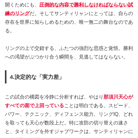
開くためにも、
圧倒的な内容で勝利しなければならない試
練のリング
だ。そしてサンティリャンにとっては、自らの
存在を世界に知らしめるための、唯一無二の舞台なのであ
る。
リングの上で交錯する、ふたつの強烈な思惑と覚悟。勝利
への渇望がぶつかり合う瞬間を、見逃してはならない。
4.決定的な「実力差」
この試合の構図を冷静に分析すれば、やはり
那須川天心が
すべての面で上回っている
ことは明白である。スピード、
パワー、テクニック、ディフェンス能力、リングIQ、どれ
を取っても天心が数段上だ。特に攻防の切り替えの速さ
と、タイミングを外すジャブワークは、サンティリャンに