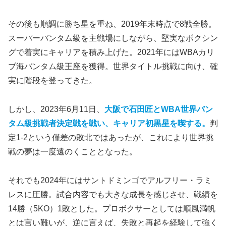
その後も順調に勝ち星を重ね、2019年末時点で8戦全勝。
スーパーバンタム級を主戦場にしながら、堅実なボクシン
グで着実にキャリアを積み上げた。2021年にはWBAカリ
ブ海バンタム級王座を獲得。世界タイトル挑戦に向け、確
実に階段を登ってきた。
しかし、2023年6月11日、
大阪で石田匠とWBA世界バン
タム級挑戦者決定戦を戦い、キャリア初黒星を喫する。
判
定1-2という僅差の敗北ではあったが、これにより世界挑
戦の夢は一度遠のくこととなった。
それでも2024年にはサントドミンゴでアルフリー・ラミ
レスに圧勝。試合内容でも大きな成長を感じさせ、戦績を
14勝（5KO）1敗とした。プロボクサーとしては順風満帆
とは言い難いが、逆に言えば、失敗と再起を経験して強く