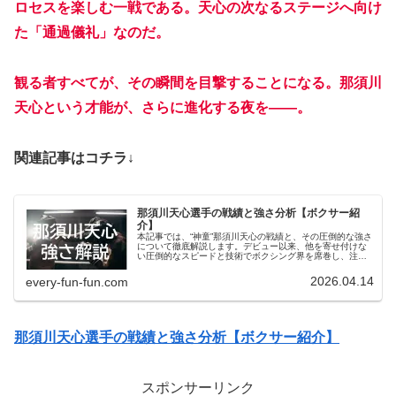
ロセスを楽しむ一戦である。天心の次なるステージへ向け
た「通過儀礼」なのだ。
観る者すべてが、その瞬間を目撃することになる。那須川
天心という才能が、さらに進化する夜を――。
関連記事はコチラ↓
那須川天心選手の戦績と強さ分析【ボクサー紹
介】
本記事では、“神童”那須川天心の戦績と、その圧倒的な強さ
について徹底解説します。デビュー以来、他を寄せ付けな
い圧倒的なスピードと技術でボクシング界を席巻し、注目
を集め続ける天心。彼の卓越した実力がどのように戦績に
反映されているのか、詳しく掘り下げます。天心の強さの
2026.04.14
every-fun-fun.com
秘密を知りたい方は、ぜひ最後までご覧ください。
那須川天心選手の戦績と強さ分析【ボクサー紹介】
スポンサーリンク