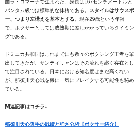
国ラ・ロマーナで生まれた。身長は167センチメートルと
バンタム級では標準的な体格である。
スタイルはサウスポ
ー、つまり左構えを基本とする。
現在29歳という年齢
で、ボクサーとしては成熟期に差しかかっているタイミン
グである。
ドミニカ共和国はこれまでにも数々のボクシング王者を輩
出してきたが、サンティリャンはその流れを継ぐ存在とし
て注目されている。日本における知名度はまだ高くない
が、那須川天心戦を機に一気にブレイクする可能性も秘め
ている。
関連記事はコチラ↓
那須川天心選手の戦績と強さ分析【ボクサー紹介】