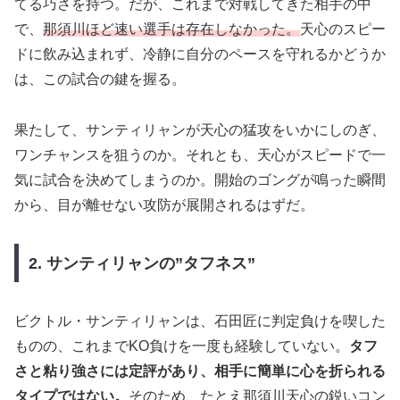
てる巧さを持つ。だが、これまで対戦してきた相手の中
で、
那須川ほど速い選手は存在しなかった。
天心のスピー
ドに飲み込まれず、冷静に自分のペースを守れるかどうか
は、この試合の鍵を握る。
果たして、サンティリャンが天心の猛攻をいかにしのぎ、
ワンチャンスを狙うのか。それとも、天心がスピードで一
気に試合を決めてしまうのか。開始のゴングが鳴った瞬間
から、目が離せない攻防が展開されるはずだ。
2. サンティリャンの”タフネス”
ビクトル・サンティリャンは、石田匠に判定負けを喫した
ものの、これまでKO負けを一度も経験していない。
タフ
さと粘り強さには定評があり、相手に簡単に心を折られる
タイプではない。
そのため、たとえ那須川天心の鋭いコン