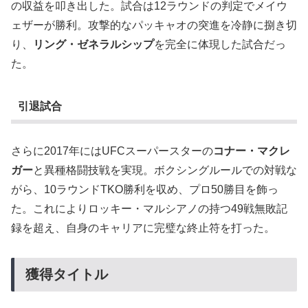
の収益を叩き出した。試合は12ラウンドの判定でメイウ
ェザーが勝利。攻撃的なパッキャオの突進を冷静に捌き切
り、
リング・ゼネラルシップ
を完全に体現した試合だっ
た。
引退試合
さらに2017年にはUFCスーパースターの
コナー・マクレ
ガー
と異種格闘技戦を実現。ボクシングルールでの対戦な
がら、10ラウンドTKO勝利を収め、プロ50勝目を飾っ
た。これによりロッキー・マルシアノの持つ49戦無敗記
録を超え、自身のキャリアに完璧な終止符を打った。
獲得タイトル