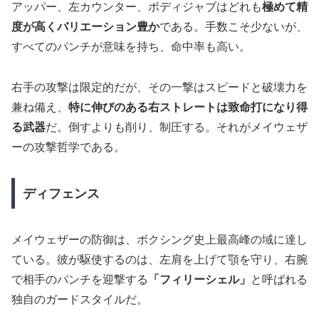
アッパー、左カウンター、ボディジャブはどれも
極めて精
度が高くバリエーション豊か
である。手数こそ少ないが、
すべてのパンチが意味を持ち、命中率も高い。
右手の攻撃は限定的だが、その一撃はスピードと破壊力を
兼ね備え、
特に伸びのある右ストレートは致命打になり得
る武器
だ。倒すよりも削り、制圧する。それがメイウェザ
ーの攻撃哲学である。
ディフェンス
メイウェザーの防御は、ボクシング史上最高峰の域に達し
ている。彼が駆使するのは、左肩を上げて顎を守り、右腕
で相手のパンチを迎撃する
「フィリーシェル」
と呼ばれる
独自のガードスタイルだ。