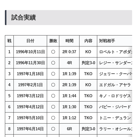
試合実績
戦
日付
勝敗
時間
内容
対戦相手
1
1996年10月11日
〇
2R 0:37
KO
ロベルト・アポダカ
2
1996年11月30日
〇
4R
判定3-0
レジー・サンダース
3
1997年1月18日
〇
1R 1:39
TKO
ジェリー・クーパー
4
1997年2月1日
〇
2R 1:39
KO
エドガル・アヤラ
5
1997年3月12日
〇
1R 1:44
TKO
キノ・ロドリゲス
6
1997年4月12日
〇
1R 1:30
TKO
バビー・ジパード
7
1997年5月10日
〇
1R 1:12
TKO
トニー・デュラン
8
1997年6月14日
〇
6R
判定3-0
ラリー・オシールズ