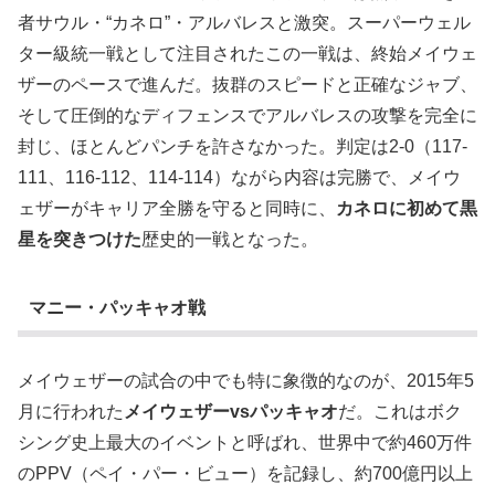
者サウル・“カネロ”・アルバレスと激突。スーパーウェル
ター級統一戦として注目されたこの一戦は、終始メイウェ
ザーのペースで進んだ。抜群のスピードと正確なジャブ、
そして圧倒的なディフェンスでアルバレスの攻撃を完全に
封じ、ほとんどパンチを許さなかった。判定は2-0（117-
111、116-112、114-114）ながら内容は完勝で、メイウ
ェザーがキャリア全勝を守ると同時に、
カネロに初めて黒
星を突きつけた
歴史的一戦となった。
マニー・パッキャオ戦
メイウェザーの試合の中でも特に象徴的なのが、2015年5
月に行われた
メイウェザーvsパッキャオ
だ。これはボク
シング史上最大のイベントと呼ばれ、世界中で約460万件
のPPV（ペイ・パー・ビュー）を記録し、約700億円以上