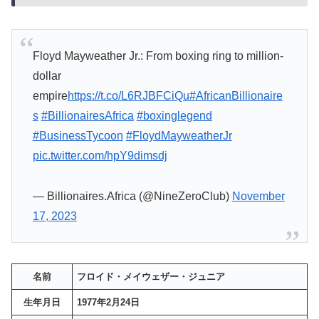
Floyd Mayweather Jr.: From boxing ring to million-
dollar
empire
https://t.co/L6RJBFCiQu
#AfricanBillionaire
s
#BillionairesAfrica
#boxinglegend
#BusinessTycoon
#FloydMayweatherJr
pic.twitter.com/hpY9dimsdj
— Billionaires.Africa (@NineZeroClub)
November
17, 2023
名前
フロイド・メイウェザー・ジュニア
生年月日
1977年2月24日