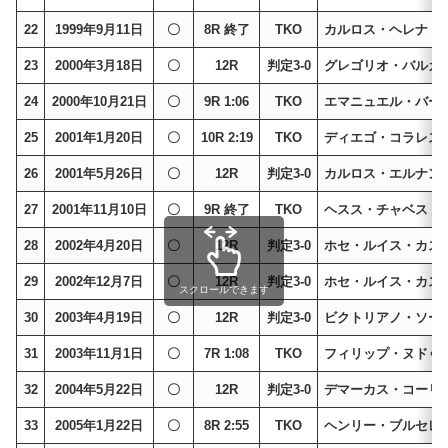
22
1999年9月11日
〇
8R 終了
TKO
カルロス・ヘレナ
23
2000年3月18日
〇
12R
判定3-0
グレゴリオ・バルガ
24
2000年10月21日
〇
9R 1:06
TKO
エマニュエル・バー
25
2001年1月20日
〇
10R 2:19
TKO
ディエゴ・コラレス
26
2001年5月26日
〇
12R
判定3-0
カルロス・エルナン
27
2001年11月10日
〇
9R 終了
TKO
ヘスス・チャベス
28
2002年4月20日
〇
12R
判定3-0
ホセ・ルイス・カス
29
2002年12月7日
〇
12R
判定3-0
ホセ・ルイス・カス
スクロールできます
30
2003年4月19日
〇
12R
判定3-0
ビクトリアノ・ソー
31
2003年11月1日
〇
7R 1:08
TKO
フィリップ・ヌドゥ
32
2004年5月22日
〇
12R
判定3-0
デマーカス・コーリ
33
2005年1月22日
〇
8R 2:55
TKO
ヘンリー・ブルセレ