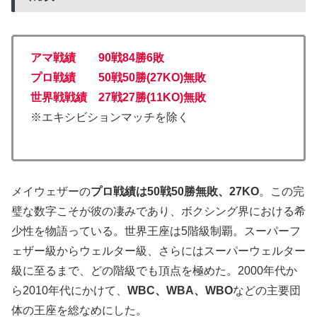
アマ戦績 90戦84勝6敗
プロ戦績 50戦50勝(27KO)無敗
世界戦戦績 27戦27勝(11KO)無
敗
※エキシビションマッチを除く
メイウェザーの
プロ戦績は50戦50勝無敗、27KO
。この完
璧な数字こそが彼の凄みであり、ボクシング界における希
少性を物語っている。世界王座は5階級制覇。スーパーフ
ェザー級からウェルター級、さらにはスーパーウェルター
級に至るまで、どの階級でも頂点を極めた。2000年代か
ら2010年代にかけて、
WBC、WBA、WBO
などの主要団
体の王座を総なめにした。