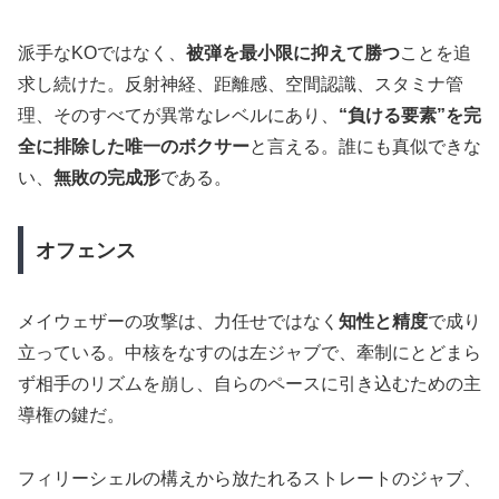
派手なKOではなく、
被弾を最小限に抑えて勝つ
ことを追
求し続けた。反射神経、距離感、空間認識、スタミナ管
理、そのすべてが異常なレベルにあり、
“負ける要素”を完
全に排除した唯一のボクサー
と言える。誰にも真似できな
い、
無敗の完成形
である。
オフェンス
メイウェザーの攻撃は、力任せではなく
知性と精度
で成り
立っている。中核をなすのは左ジャブで、牽制にとどまら
ず相手のリズムを崩し、自らのペースに引き込むための主
導権の鍵だ。
フィリーシェルの構えから放たれるストレートのジャブ、