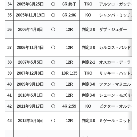
34
2005年6月25日
〇
6R 終了
TKO
アルツロ・ガッティ
35
2005年11月19日
〇
6R 2:06
KO
シャンバ・ミッチェ
36
2006年4月8日
〇
12R
判定3-0
ザブ・ジュダー
37
2006年11月4日
〇
12R
判定3-0
カルロス・バルドミ
38
2007年5月5日
〇
12R
判定2-1
オスカー・デ・ラ・
39
2007年12月8日
〇
10R 1:35
TKO
リッキー・ハットン
40
2009年9月19日
〇
12R
判定3-0
ファン・マヌエル・
41
2010年5月1日
〇
12R
判定3-0
シェーン・モズリー
42
2011年9月17日
〇
4R 2:59
KO
ビクター・オルティ
43
2012年5月5日
〇
12R
判定3-0
ミゲール・コット