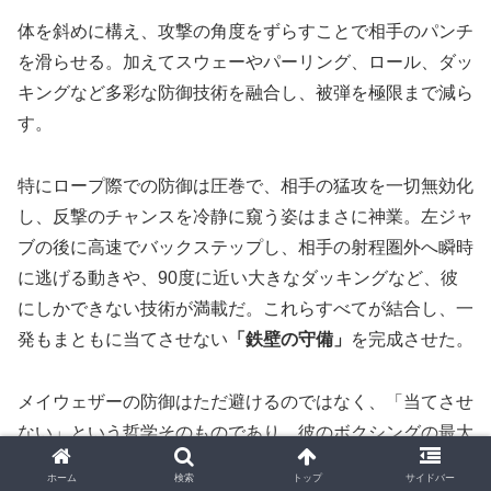
体を斜めに構え、攻撃の角度をずらすことで相手のパンチ
を滑らせる。加えてスウェーやパーリング、ロール、ダッ
キングなど多彩な防御技術を融合し、被弾を極限まで減ら
す。
特にロープ際での防御は圧巻で、相手の猛攻を一切無効化
し、反撃のチャンスを冷静に窺う姿はまさに神業。左ジャ
ブの後に高速でバックステップし、相手の射程圏外へ瞬時
に逃げる動きや、90度に近い大きなダッキングなど、彼
にしかできない技術が満載だ。これらすべてが結合し、一
発もまともに当てさせない
「鉄壁の守備」
を完成させた。
メイウェザーの防御はただ避けるのではなく、「当てさせ
ない」という哲学そのものであり、彼のボクシングの最大
の武器である。
ホーム
検索
トップ
サイドバー