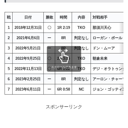
戦
日付
勝敗
時間
内容
対戦相手
1
2018年12月31日
〇
1R 2:19
TKO
那須川天心
2
2021年6月6日
ー
8R
判定なし
ローガン・ポール
3
2022年5月21日
ー
8R
判定なし
ドン・ムーア
4
2022年9月25日
〇
2R 3:15
TKO
朝倉未来
スクロールできます
5
2022年11月13日
〇
6R 1:22
TKO
デジ・オラトゥンジ
6
2023年2月25日
ー
8R
判定なし
アーロン・チャーマ
7
2023年6月11日
ー
6R 0:58
NC
ジョン・ゴッティ3
スポンサーリンク