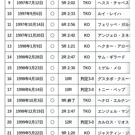
9
1997年7月12日
〇
5R 2:02
TKO
ヘスス・チャベス
10
1997年9月6日
〇
2R 2:33
TKO
ルイ・レイハ
11
1997年10月14日
〇
6R 2:56
KO
フェリッペ・ガルシ
12
1997年11月20日
〇
3R 2:42
KO
アンジェロ・ヌネス
13
1998年1月9日
〇
5R 1:21
KO
ヘクター・アローヨ
14
1998年2月28日
〇
2R 2:47
KO
サム・ギラード
15
1998年3月23日
〇
3R 2:30
TKO
ミゲル・メロ
16
1998年4月18日
〇
10R
判定3-0
グスタボ・クエーリ
17
1998年6月14日
〇
10R
判定3-0
トニー・ペップ
18
1998年10月3日
〇
9R 終了
TKO
ヘナロ・エルナンデ
19
1998年12月19日
〇
2R 2:47
TKO
エンジェル・マンフ
20
1999年2月17日
〇
12R
判定3-0
カルロス・リオス
21
1999年5月22日
〇
9R 1:20
KO
ジャスティン・ジュ