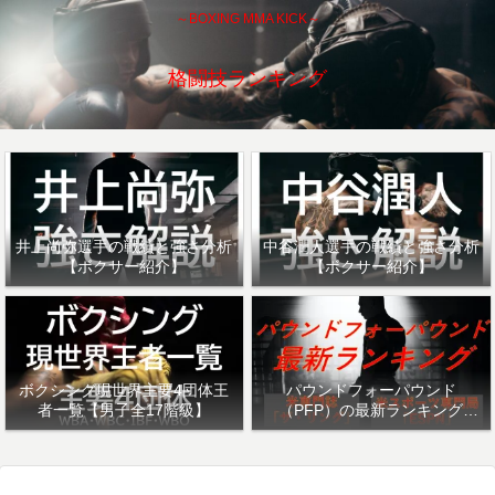
～BOXING MMA KICK～
格闘技ランキング
井上尚弥選手の戦績と強さ分析
中谷潤人選手の戦績と強さ分析
【ボクサー紹介】
【ボクサー紹介】
ボクシング現世界主要4団体王
パウンドフォーパウンド
者一覧【男子全17階級】
（PFP）の最新ランキング
「ザ・リング」・「ESPN」を
紹介