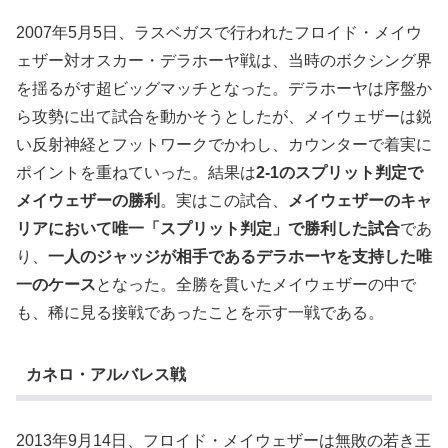
2007年5月5日、ラスベガスで行われたフロイド・メイウ
ェザー対オスカー・デラホーヤ戦は、当時のボクシング界
を揺るがす超ビッグマッチとなった。デラホーヤは序盤か
ら攻勢に出て試合を動かそうとしたが、メイウェザーは鋭
い反射神経とフットワークでかわし、カウンターで着実に
ポイントを重ねていった。結果は
2-1のスプリット判定で
メイウェザーの勝利
。実はこの試合、
メイウェザーのキャ
リアにおいて唯一「スプリット判定」で勝利した試合
であ
り、
一人のジャッジが相手であるデラホーヤを支持した唯
一のケース
となった。全勝を貫いたメイウェザーの中で
も、稀に見る接戦であったことを示す一戦である。
カネロ・アルバレス戦
2013年9月14日、フロイド・メイウェザーは無敗の若き王