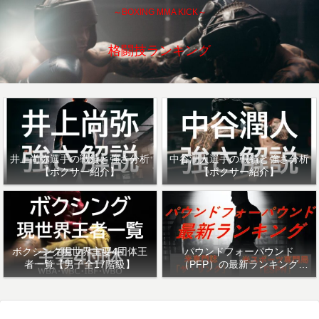
～BOXING MMA KICK～
格闘技ランキング
井上尚弥選手の戦績と強さ分析
中谷潤人選手の戦績と強さ分析
【ボクサー紹介】
【ボクサー紹介】
ボクシング現世界主要4団体王
パウンドフォーパウンド
者一覧【男子全17階級】
（PFP）の最新ランキング
「ザ・リング」・「ESPN」を
紹介