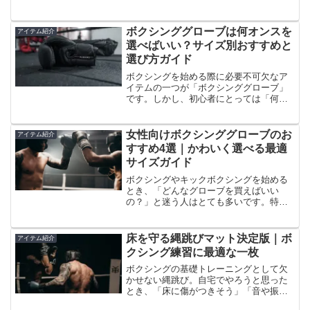
うこともあります。この記事では、まず
バンテージの種類を初心者から上級者向
けに紹介し、その後に素材の特徴を解説
ボクシンググローブは何オンスを
アイテム紹介
します。自分に合ったバンテージを見つ
選べばいい？サイズ別おすすめと
けるための参考にしてください。
選び方ガイド
ボクシングを始める際に必要不可欠なア
イテムの一つが「ボクシンググローブ」
です。しかし、初心者にとっては「何オ
ンスを選べば良いのか？」という点で迷
うことが多いと思います。そこで今回
は、練習内容に応じたボクシンググロー
女性向けボクシンググローブのお
アイテム紹介
ブの選び方について詳しく解説します。
すすめ4選｜かわいく選べる最適
まずは、基本的な知識として、ボクシン
サイズガイド
ググローブの種類や選び方のポイントを
おさえていきましょう。
ボクシングやキックボクシングを始める
とき、「どんなグローブを買えばいい
の？」と迷う人はとても多いです。特に
女性の場合、手が小さい・軽いモデルが
欲しい・かわいいデザインがいいなど、
こだわりたいポイントがたくさんありま
床を守る縄跳びマット決定版｜ボ
アイテム紹介
すよね。この記事では、女性でも扱いや
クシング練習に最適な一枚
すい軽量モデルや、手の小さい人にフィ
ットするサイズ感、かわいいカラー展開
ボクシングの基礎トレーニングとして欠
のあるグローブを厳選してご紹介しま
かせない縄跳び。自宅でやろうと思った
す。読み終える頃には、自分にぴったり
とき、「床に傷がつきそう」「音や振動
のグローブの選び方が自然と分かり、“こ
が心配」と感じたことはありませんか？