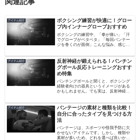
関連記事
ボクシング練習が快適に！グロー
アイテム紹介
ブ内インナーグローブおすすめ
ボクシングの練習中、「拳が痛い」「汗
でグローブがベタベタ」「毎回バンテー
ジを巻くのが面倒」こんな悩み、感じた
ことはありませんか？そんなときに活躍
するのが、ボクシンググローブの中に着
けるインナーグローブ。手をやさしく保
反射神経が鍛えられる！パンチン
アイテム紹介
護し、汗対策にもなり、練習の快適さが
グボール反応トレーニングおすす
ぐっと変わります。この記事では、ボク
め特集
シング用インナーグローブの役割や選び
方を解説しつつ、楽天市場・Amazonで購
パンチングボールと聞くと、ボクシング
入できるおすすめ商品を厳選して紹介し
経験者向けの器具というイメージがある
ます。初心者の方にも分かりやすくまと
かもしれません。でも実は、反射神経や
めているので、ぜひ参考にしてくださ
集中力を楽しく鍛えたい人にもぴったり
い。
なトレーニングアイテムなんです。在宅
時間が増えた今、「運動不足を感じてい
バンテージの素材と種類を比較！
アイテム紹介
る」「短時間でスッキリしたい」「ゲー
自分に合ったタイプを見つける方
ム感覚で体を動かしたい」と感じていま
法
せんか？この記事では、そんな方に向け
て、反応トレーニングにおすすめのパン
バンテージは、スポーツや怪我予防に欠
チングボールをやさしく解説しながら紹
かせないアイテムです。しかし、種類や
介します。
素材が多いため、どれを選べば良いか迷