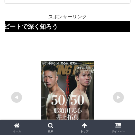
れ欲しい！”と思える一品に出会えるはず
そんな悩みをやさしく解決してくれるの
です。
が、ボクシング専用の縄跳び用マットで
す。この記事では、床が痛まない・縄跳
びも長持ちすることで定評のある、ウイ
スポンサーリンク
ニングのゴムシートを中心に、その魅力
で深く知ろう
や使いどころをわかりやすく紹介しま
す。「安心して縄跳びを続けたい」そん
な方に、きっと役立つ内容です。
ホーム
検索
トップ
サイドバー