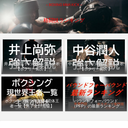
～BOXING MMA KICK～
格闘技ランキング
井上尚弥選手の戦績と強さ分析
中谷潤人選手の戦績と強さ分析
【ボクサー紹介】
【ボクサー紹介】
ボクシング現世界主要4団体王
パウンドフォーパウンド
者一覧【男子全17階級】
（PFP）の最新ランキング
「ザ・リング」・「ESPN」を
紹介