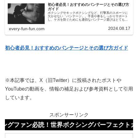
初心者必見！おすすめのバンテージとその選び方
ガイド
ボクシングやキックボクシングなど、打撃系のスポーツに
欠かせない「バンテージ」。手首や拳をしっかりサポート
し、ケガを防ぐためにも適切なバンテージ選びはとても重
要です。しかし、種類や素材、長さなど選び方のポイント
が多く、どれを選べばいいか迷ってしまう方も多いのでは
2024.08.17
every-fun-fun.com
ないでしょうか。この記事では、初心者から中級者まで役
立つ、バンテージの基本的な知識や選び方のコツをわかり
やすく解説します。自分にぴったりのバンテージを見つけ
て、安全かつ効果的なトレーニングを目指しましょう。
初心者必見！おすすめのバンテージとその選び方ガイド
※本記事では、X（旧Twitter）に投稿されたポストや
YouTubeの動画を、情報の補足および参考資料として引用
しています。
スポンサーリンク
ン必読！世界ボクシングパーフェクトガイドはコ