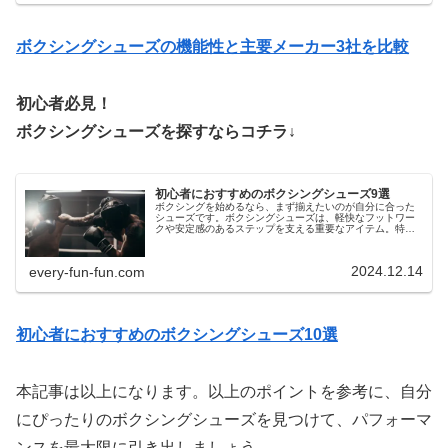
ボクシングシューズの機能性と主要メーカー3社を比較
初心者必見！
ボクシングシューズを探すならコチラ↓
初心者におすすめのボクシングシューズ9選
ボクシングを始めるなら、まず揃えたいのが自分に合った
シューズです。ボクシングシューズは、軽快なフットワー
クや安定感のあるステップを支える重要なアイテム。特に
初心者にとっては、動きやすさや安全性を考慮したシュー
ズ選びが、快適な練習や上達への近道になります。この記
事では、初心者にぴったりのおすすめボクシングシューズ
2024.12.14
every-fun-fun.com
を15点厳選してご紹介します。それぞれの特徴やメリット
を詳しく解説し、選び方のポイントもわかりやすくまとめ
ました。これからボクシングを始める方や、新しいシュー
ズを探している方はぜひ参考にしてみてください！
初心者におすすめのボクシングシューズ10選
本記事は以上になります。以上のポイントを参考に、自分
にぴったりのボクシングシューズを見つけて、パフォーマ
ンスを最大限に引き出しましょう。