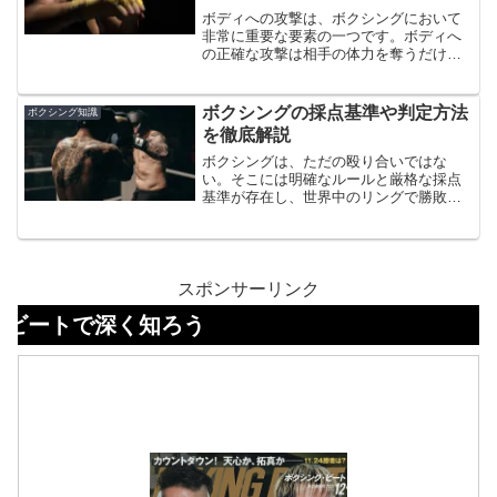
論的背景についても詳しく解説してい
ボディへの攻撃は、ボクシングにおいて
く。
非常に重要な要素の一つです。ボディへ
の正確な攻撃は相手の体力を奪うだけで
なく、相手のガードを下げてヘッドへの
攻撃をしやすくする効果もあります。こ
の記事では、ボクシング初心者がボディ
ボクシングの採点基準や判定方法
ボクシング知識
への練習を行う際の基本から応用までを
を徹底解説
解説します。
ボクシングは、ただの殴り合いではな
い。そこには明確なルールと厳格な採点
基準が存在し、世界中のリングで勝敗が
公平に決められている。特に、試合が判
定に持ち込まれたときには、その採点基
準の理解が不可欠だ。今回は、ボクシン
グの判定の仕組みや採点方法、審判の観
点まで、徹底的に解説していく。ファン
スポンサーリンク
や初心者が誤解しやすいポイントや、よ
深く知ろう
く検索される「10ポイントマストシステ
ム」「判定の基準」「ダウンと採点の関
係」といったキーワードを中心に構成し
た。この記事を読めば、判定結果への疑
問やモヤモヤは解消されるだろう。