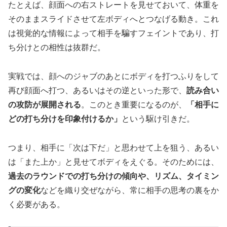
たとえば、顔面への右ストレートを見せておいて、体重を
そのままスライドさせて左ボディへとつなげる動き。これ
は視覚的な情報によって相手を騙すフェイントであり、打
ち分けとの相性は抜群だ。
実戦では、顔へのジャブのあとにボディを打つふりをして
再び顔面へ打つ、あるいはその逆といった形で、
読み合い
の攻防が展開される
。このとき重要になるのが、
「相手に
どの打ち分けを印象付けるか」
という駆け引きだ。
つまり、相手に「次は下だ」と思わせて上を狙う、あるい
は「また上か」と見せてボディをえぐる。そのためには、
過去のラウンドでの打ち分けの傾向や、リズム、タイミン
グの変化
などを織り交ぜながら、常に相手の思考の裏をか
く必要がある。