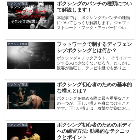
てプレッシャーをかける物理的な圧力に
ボクシングのパンチの種類につい
ボクシング知識
とどまらず、視線や構え、呼吸、リズム
て解説します！
といった細かな心理的要素が生み出す“見
えない重圧”のことを指す。この記事で
本記事では、ボクシングのパンチの種類
は、ボクシングの試合において「圧」を
についてじっくり解説します。ジャブ・
かける技術とはどのようなものかを徹底
ストレート・フック・アッパーについて
的に解説する。初心者から上級者までが
特徴やパンチの目的、狙うポイントにつ
参考になるよう、プレッシャーファイ
いて説明します。
ト、距離管理、視線の使い方、フットワ
フットワークで制するディフェン
ボクシング知識
ーク、フェイント、心理戦など、ふんだ
シブボクシングとは何か？
んに盛り込んで解説する。
ボクシング＝ノックアウト。 そうイメー
ジする人は少なくないだろう。たしかに
観客が熱狂し、テレビ中継でも盛り上が
るのは豪快な一撃で相手をマットに沈め
る瞬間だ。しかし、ボクシングという競
技は、それだけが全てではない。判定で
ボクシング初心者のための基本的
ボクシング知識
勝ちをもぎ取ることも、戦術と戦略を尽
な構えとは？
くした立派な勝利である。そしてその核
心にあるのが、ディフェンシブボクシン
ボクシングを始める際に最も重要なこと
グというスタイルであり、その最前線に
の一つが、正しい構えを身につけること
位置するのが、フットワークによる距離
です。正しい構えは、攻撃や防御におい
の制御である。本記事では、「フットワ
て非常に重要です。この記事では、ボク
ークで制するディフェンシブボクシン
シングの基本的な構えについて、やや半
グ」というテーマで、現代ボクシングに
身にする、均等に重心を乗せる、手の位
ボクシング初心者のためのボディ
ボクシング知識
おける新たな潮流を深掘りしつつ、実際
置、脇の締め方、悪い癖の直し方という
への練習方法: 効果的なテクニッ
にどういう選手がこのスタイルを体現し
順に詳しく解説します。
クとポイント
ているのか、またそのトレーニングや理