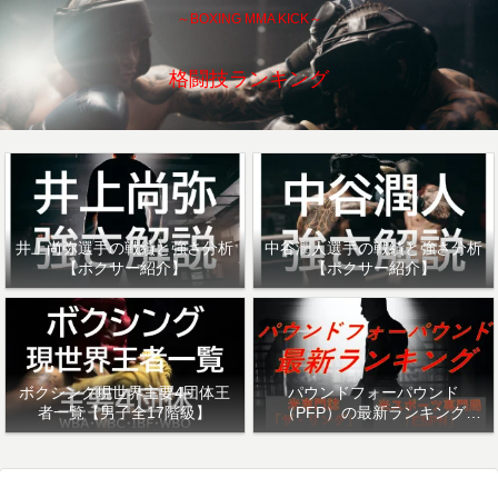
～BOXING MMA KICK～
格闘技ランキング
井上尚弥選手の戦績と強さ分析
中谷潤人選手の戦績と強さ分析
【ボクサー紹介】
【ボクサー紹介】
ボクシング現世界主要4団体王
パウンドフォーパウンド
者一覧【男子全17階級】
（PFP）の最新ランキング
「ザ・リング」・「ESPN」を
紹介